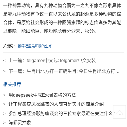
一种神异动物，具有九种动物合而为一之九不像之形象具体
是哪九种动物有争议一直以来公认龙的起源是多种动物的综
合体，是原始社会形成的一种图腾崇拜的标志传说多为其能
显能隐，能细能巨，能短能长春分登天，秋分。
关键词：
鞭辟近里最正确的生肖
<
上一篇：
telgamer中文包: telgamer中文安装
>
下一篇：
生肖出北方打一正确生肖: 今日生肖出北方打一生是什么动物
相关推荐
>
用deepseek生成Excel表格的方法
>
让丁程鑫穿风衣跳舞的人简直是天才的简单介绍
>
参加总理经济形势座谈会的三位专家最近在关注什么？|界面新闻
>
陈都灵抽象