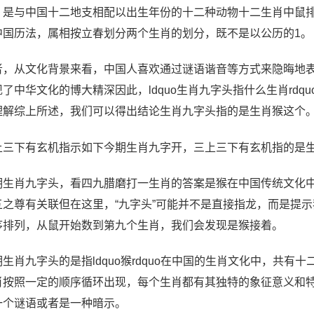
，是与中国十二地支相配以出生年份的十二种动物十二生肖中鼠
中国历法，属相按立春划分两个生肖的划分，既不是以公历的1。
者，从文化背景来看，中国人喜欢通过谜语谐音等方式来隐晦地
现了中华文化的博大精深因此，ldquo生肖九字头指什么生肖rd
理解综上所述，我们可以得出结论生肖九字头指的是生肖猴这个
上三下有玄机指示如下今期生肖九字开，三上三下有玄机指的是
期生肖九字头，看四九腊磨打一生肖的答案是猴在中国传统文化
五之尊有关联但在这里，“九字头”可能并不是直接指龙，而是提
序排列，从鼠开始数到第九个生肖，我们会发现是猴接着。
期生肖九字头的是指ldquo猴rdquo在中国的生肖文化中，共
肖按照一定的顺序循环出现，每个生肖都有其独特的象征意义和特征当
一个谜语或者是一种暗示。