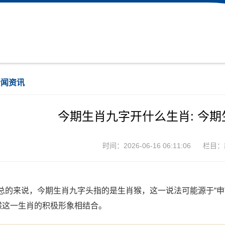
新闻资讯
今期生肖九字开什么生肖: 今
时间：2026-06-16 06:11:06
栏目：
2 总的来说，今期生肖九字头指的是生肖猴，这一说法可能源于“
猴这一生肖的积极形象相结合。