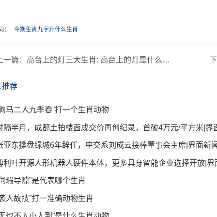
词：
今期生肖九字开什么生肖
上一篇：
高台上的灯三大生肖: 高台上的灯是什么生肖
关推荐
“狗马二人九季春”打一个生肖动物
时隔半月，成都土拍楼面成交价再创纪录，首破4万元/平方米|界面新
张亚东操盘绿城6年辞任，中交系刘成云接棒董事会主席|界面新闻 
傅利叶开源人形机器人硬件本体，更多具身智能企业选择开放|界面新
“伺瑕导隙”是代表哪个生肖
“袭人故技”打一准确动物生肖
“无也不入小人到”是什么生肖动物