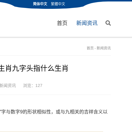
简体中文
繁體中文
首页
新闻资讯
首页
-
新闻资讯
期生肖九字头指什么生肖
新闻资讯
浏览：127
申”字与数字9的形状相似性，或与九相关的吉祥含义以