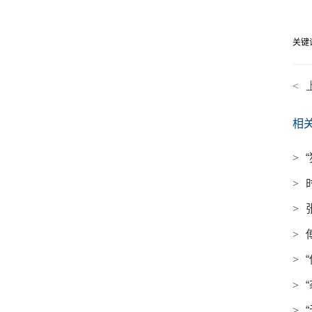
关键
<
相
>
>
>
>
>
>
>