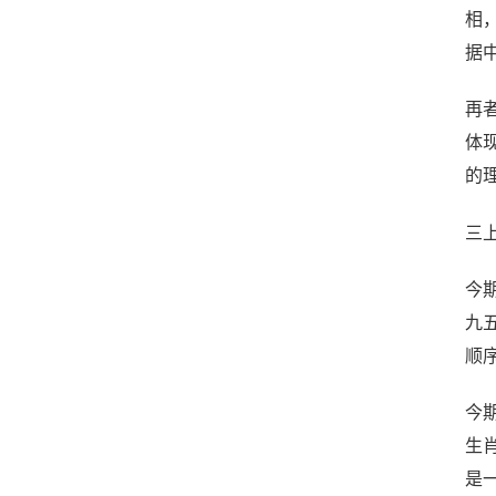
相
据
再
体
的
三
今
九
顺
今
生
是