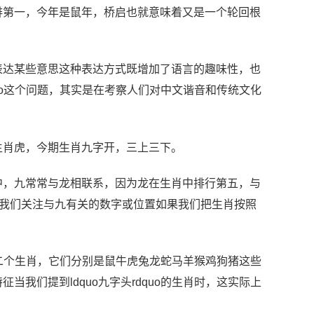
排第一，今年是鼠年，桥启也就意味着又是一个轮回根
表达某些意思这种表达方式既增加了语言的趣味性，也
quo这个问题，其实是在考察人们对中文谐音和传统文化
。
生肖虎，今期生肖九字开，三上三下。
中，九常常与龙相联系，因为龙在生肖中排行第五，与
示我们关注与九有关的数字或位置如果我们把生肖按照
有十二个生肖，它们分别是鼠牛虎兔龙蛇马羊猴鸡狗猪这些
我们提到ldquo九字头rdquo的生肖时，这实际上