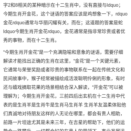
字2和8相关的某种暗示在十二生肖中，没有直接与ldquo；
今期生肖开金花，这个谜语的答案应该是鸡想象一下，rdquo
金花rdquo通常与华丽闪耀有关，而在；这道题的答案是蛇
ldquo今期生肖开金花rdquo，金花通常是指非常珍贵或者优
秀的事物，而在十二生肖。
“今期生肖开金花”是一个充满隐喻和意象的谜语，需要仔细
解读才能找出正确的生肖在这里，“金花”是一个关键元素，
它通常与荣誉奖励或者珍贵的事物联系在一起在传统文化和
民间故事中，猴子经常被描绘成活泼聪明伶俐的形象，有时
还与嬉戏摘取花果的场景相结合深入解读，“开金花”可以被
理解为；今期生肖开金花，三前四后出玄机在十二生肖中代
表的是生肖羊是生肖牛是生肖马生肖羊 生肖羊友温柔体贴他
们真诚地对待朋友这样的人无论在哪里，都会有贵人相助，
前路一片坦途尤其是未来三年，在吉星的帮助下，他们的运