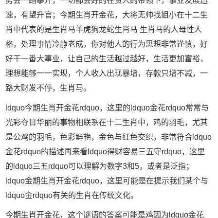
势会一路攀升，一切都会好的在贵人的带领下，事业发展迅
速，有望升官；今期生肖开金花，大将无帅找姐小在十二生
肖中代表的是生肖马羊虎狗龙蛇生肖马 生肖马的人母性人
格，处理事情冷静老成，你对他人的行为思想非常谨慎，好
好干一番大事业，让自己的生活越过越好，生活更加富裕，
理想能够一一实现，个人收入出现暴增，存款只增不减，一
路大财发不停，生肖马。
ldquo今期生肖开金花rdquo，这里的ldquo金花rdquo常常与
光彩夺目华丽的事物相联系在十二生肖中，鸡的羽毛，尤其
是公鸡的羽毛，色彩鲜艳，金色与红色交织，非常符合ldquo
金花rdquo的描述再来看ldquo得财容易三五守rdquo，这里
的ldquo三五rdquo可以理解为数字3和5，或者是泛指；
ldquo金期生肖开金花rdquo，这里可能是在提示我们某个与
ldquo金rdquo有关的生肖在传统文化。
今期生肖开金花，这个谜语的答案可能是鸡因为ldquo金花