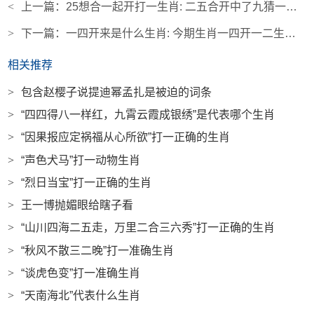
<
上一篇：
25想合一起开打一生肖: 二五合开中了九猜一个生肖
>
下一篇：
一四开来是什么生肖: 今期生肖一四开一二生肖讲你知
相关推荐
>
包含赵樱子说提迪幂孟扎是被迫的词条
>
“四四得八一样红，九霄云霞成银绣”是代表哪个生肖
>
“因果报应定祸福从心所欲”打一正确的生肖
>
“声色犬马”打一动物生肖
>
“烈日当宝”打一正确的生肖
>
王一博抛媚眼给瞎子看
>
“山川四海二五走，万里二合三六秀”打一正确的生肖
>
“秋风不散三二晚”打一准确生肖
>
“谈虎色变”打一准确生肖
>
“天南海北”代表什么生肖