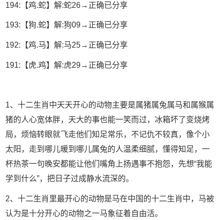
194:【鸡.蛇】解:蛇26→正确已分享
193:【狗.蛇】解:狗09→正确已分享
192:【鸡.马】解:马25→正确已分享
191:【虎.鸡】解:虎29→正确已分享
1、十二生肖中天天开心的动物主要是属猪属兔属马和属猴属
猪的人心宽体胖，天大的事也能一笑而过，冰箱坏了变烧烤
局，烦恼转眼就飞走他们知足常乐，不记仇不较真，像个小
太阳，走到哪儿暖到哪儿属兔的人温柔细腻，懂得知足，一
杯热茶一句晚安都能让他们嘴角上扬遇事不抱怨，先想“我能
学到什么”，把日子过成静水流深的。
2、十二生肖里最开心的动物是马在中国的十二生肖中，马被
认为是十分开心的动物之一马象征着自由活。