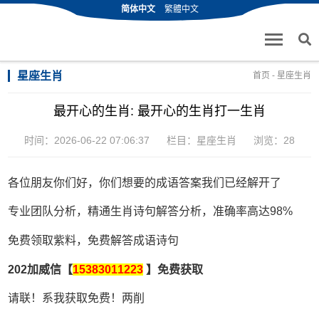
简体中文
繁體中文
星座生肖
首页
-
星座生肖
最开心的生肖: 最开心的生肖打一生肖
时间：2026-06-22 07:06:37
栏目：
星座生肖
浏览：28
各位朋友你们好，你们想要的成语答案我们已经解开了
专业团队分析，精通生肖诗句解答分析，准确率高达98%
免费领取紫料，免费解答成语诗句
202加威信【
15383011223
】免费获取
请联！系我获取免费！两削