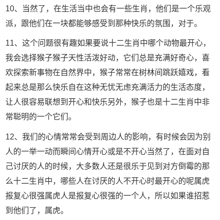
10、当然了，在生活当中也会有一些生肖，他们是一个乐观
派，跟他们在一块都能够感受到那种快乐的氛围，对于。
11、这个问题很有趣如果要说十二生肖中哪个动物最开心，
我会选择猴子猴子天性活泼好动，它们总是充满好奇心，喜
欢探索新事物在自然界中，猴子常常在树林间跳跃嬉戏，看
起来总是那么快乐自在这种无忧无虑充满活力的生活态度，
让人很容易联想到开心和快乐另外，猴子也是十二生肖中非
常聪明的一个它们。
12、我们的心情常常会受到周边人的影响，有时候会因为别
人的一举一动而瞬间心情开心或是不开心当然了，在面对自
己讨厌的人的时候，大多数人还是很乐于见到对方倒霉的那
么十二生肖中，哪些人在讨厌的人不开心时最开心的呢属虎
报复心很强属虎人是报复心很强的一个人，所以如果谁招惹
到他们了，属虎。