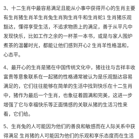
3、十二生肖中最容易满足且能从小事中获得开心的生肖主要
有生肖猪生肖羊生肖兔生肖狗生肖牛和生肖蛇1 生肖猪乐观
豁达，懂得享受生活，不追求物质上的满足，善于从平凡中
发现快乐，比如工作之余的一杯茶一本书，或是与家人围炉
煮茶的温馨时光，都能让他们感到开心2 生肖羊性格温和，
心态平。
4、最开心的生肖是猪在中国传统文化中，猪往往与吉祥丰收
富贵等意象联系在一起猪的性格通常被认为是乐观豁达容易
满足的，它们往往能够在简单的生活中找到快乐在十二生肖
中，猪作为最后一个生肖，也象征着圆满和完美，这进一步
增强了它与幸福快乐等正面情感的关联从猪的生活习性来
看，它们给。
5、生肖兔的人可能因为他们的善良和敏感而在人际关系中获
得满足 生肖猪的人可能因为他们的乐观和享乐态度而在生活