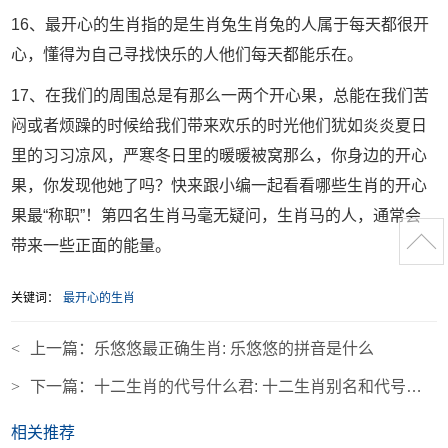
16、最开心的生肖指的是生肖兔生肖兔的人属于每天都很开
心，懂得为自己寻找快乐的人他们每天都能乐在。
17、在我们的周围总是有那么一两个开心果，总能在我们苦
闷或者烦躁的时候给我们带来欢乐的时光他们犹如炎炎夏日
里的习习凉风，严寒冬日里的暖暖被窝那么，你身边的开心
果，你发现他她了吗？快来跟小编一起看看哪些生肖的开心
果最“称职”！第四名生肖马毫无疑问，生肖马的人，通常会
带来一些正面的能量。
关键词：
最开心的生肖
<
上一篇：
乐悠悠最正确生肖: 乐悠悠的拼音是什么
>
下一篇：
十二生肖的代号什么君: 十二生肖别名和代号都叫什么
相关推荐