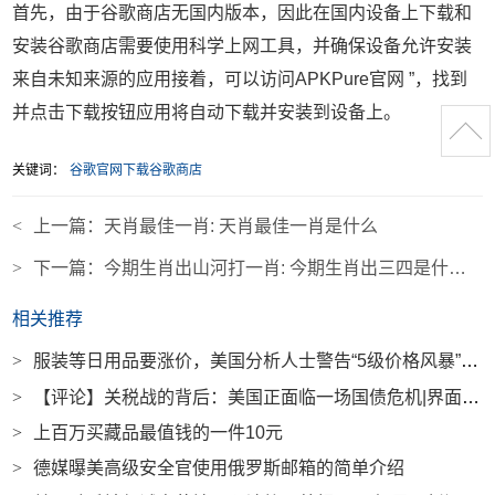
首先，由于谷歌商店无国内版本，因此在国内设备上下载和
安装谷歌商店需要使用科学上网工具，并确保设备允许安装
来自未知来源的应用接着，可以访问APKPure官网 ”，找到
并点击下载按钮应用将自动下载并安装到设备上。
关键词：
谷歌官网下载谷歌商店
<
上一篇：
天肖最佳一肖: 天肖最佳一肖是什么
>
下一篇：
今期生肖出山河打一肖: 今期生肖出三四是什么意思
相关推荐
>
服装等日用品要涨价，美国分析人士警告“5级价格风暴”来袭|界面新闻 · 天下
>
【评论】关税战的背后：美国正面临一场国债危机|界面新闻
>
上百万买藏品最值钱的一件10元
>
德媒曝美高级安全官使用俄罗斯邮箱的简单介绍