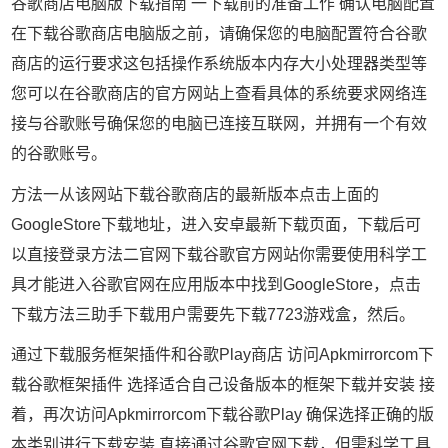
谷歌商店电脑版下载指南 一下载前的准备工作 确认电脑配置
在下载谷歌商店电脑版之前，请确保您的电脑配置符合谷歌
商店的运行要求这包括操作系统版本内存大小处理器类型等
您可以在谷歌商店的官方网站上查看具体的系统要求网络连
接与谷歌账号确保您的电脑已连接互联网，并拥有一个有效
的谷歌账号。
方法一从该网站下载谷歌商店的最新版本点击上面的
GoogleStore下载地址，进入安卓最新下载页面，下载后可
以直接登录方法二官网下载谷歌官方网站你需要使用科学工
具才能进入谷歌官网在应用版本中找到GoogleStore，点击
下载方法三助手下载用户需要先下载7723游戏盒，然后。
通过下载服务框架插件和谷歌Play商店 访问Apkmirrorcom下
载谷歌框架插件 选择适合自己设备版本的框架下载并安装 接
着，再次访问Apkmirrorcom下载谷歌Play 确保选择正确的版
本类别进行下载安装 直接通过谷歌官网下载，但需科学工具