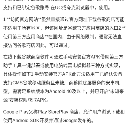
支持和已绑定谷歌账号 在UC或夸克浏览器中，使用。
1 **访问官方网站**虽然直接通过官方网址下载谷歌商店可能
不适用于所有地区，但该网址是谷歌官方应用商店的入口2 **
使用第三方应用商店**在国内，由于网络限制，通常无法直
接访问谷歌商店因此，可以通过。
在线下载谷歌商店软件可通过手动安装官方APK借助第三方
助手工具一键部署或使用电脑端雷电模拟器三种方式实现，
具体操作如下1 手动安装官方APK此方法适用于已确认设备
支持GMS谷歌移动服务且未被厂商移除底层服务的安卓机
型，需满足系统版本为Android 40及以上，并已开启“未知来
源”安装权限获取APK。
Google Play又称Play StorePlay 商店，允许用户浏览下载和
使用Android SDK开发并通过Google发布的。