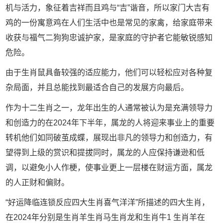
机与活力，象征着吉祥而且鸡与“吉”谐音，所以家门大吉有
鸡的一份寓意鸡在人们生活中也是常见的家禽，给家庭带来
收获与福气二狗狗忠诚护家，是家庭的守护者它能敏锐感知
危险。
由于生肖鼠具备较强的适应能力，他们可以轻松应对各种复
杂局面，并且总能找到最适合自己的发展方向最后。
作为十二生肖之一，龙年出生的人通常被认为是充满领导力
和创造力的在2024年下半年，属龙的人将迎来事业上的重要
转机他们如同破茧成蝶，展现出非凡的领导力和创造力，有
望得到上级的赏识和提拔同时，属龙的人应保持谦逊和低
调，以避免小人作梗，使事业更上一层楼在财运方面，属龙
的人正财和偏财。
“好运降临连锁反应四大生肖喜气洋洋”所描述的四大生肖，
在2024年分别是生肖羊生肖马生肖龙和生肖牛1 生肖羊在