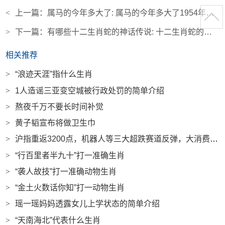
<
上一篇：
属马的今年多大了: 属马的今年多大了1954年出生
>
下一篇：
有哪些十二生肖蛇的神话传说: 十二生肖蛇的故事传说20字
相关推荐
>
“浪迹天涯”指什么生肖
>
1人造谣三亚变空城被行政处罚的简单介绍
>
熬夜千万不要长时间补觉
>
黄子韬宣布将做卫生巾
>
沪指重返3200点，机器人等三大超跌赛道反弹，大消费概念领涨|界面新闻
>
“行百里者半九十”打一准确生肖
>
“袭人故技”打一准确动物生肖
>
“金土火数话你知”打一动物生肖
>
瑶一瑶妈妈透露女儿上学状态的简单介绍
>
“天南海北”代表什么生肖