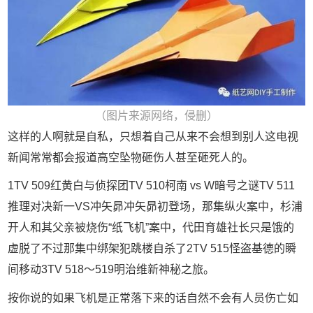
（图片来源网络，侵删）
这样的人啊就是自私，只想着自己从来不会想到别人这电视
新闻常常都会报道高空坠物砸伤人甚至砸死人的。
1TV 509红黄白与侦探团TV 510柯南 vs W暗号之谜TV 511
推理对决新一VS冲矢昴冲矢昴初登场，那集纵火案中，杉浦
开人和其父亲被烧伤“纸飞机”案中，代田育雄社长只是饿的
虚脱了不过那集中绑架犯跳楼自杀了2TV 515怪盗基德的瞬
间移动3TV 518～519明治维新神秘之旅。
按你说的如果飞机是正常落下来的话自然不会有人员伤亡如