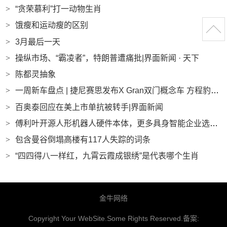
>
“贪荣慕利”打一动物生肖
>
饿瘦和运动瘦的区别
>
3月最后一天
>
操纵市场、“霸凌者”，特朗普遭痛批|界面新闻 · 天下
>
陈都灵抽象
>
一周新车盘点 | 捷尼赛思发布X Gran双门概念车 方程豹钛3主打智驾及无人机融合|界面新闻 · 汽车
>
百奥泰回应在美上市单抗被转手|界面新闻
>
傅利叶开源人形机器人硬件本体，更多具身智能企业选择开放|界面新闻 · 科技
>
包含曼谷倒塌高楼有117人失踪的词条
>
“四四得八一样红，九霄云霞成银绣”是代表哪个生肖
金牛网络
Copyright Your WebSite.Some Rights Reserved.备案: