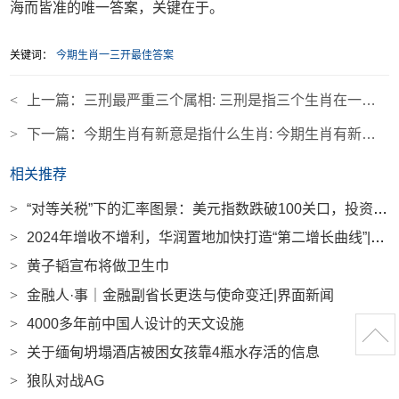
海而皆准的唯一答案，关键在于。
关键词：
今期生肖一三开最佳答案
<
上一篇：
三刑最严重三个属相: 三刑是指三个生肖在一起才为3刑吗
>
下一篇：
今期生肖有新意是指什么生肖: 今期生肖有新意是指什么生肖呢
相关推荐
>
“对等关税”下的汇率图景：美元指数跌破100关口，投资者涌向日元、瑞郎|界面新闻
>
2024年增收不增利，华润置地加快打造“第二增长曲线”|界面新闻 · 地产
>
黄子韬宣布将做卫生巾
>
金融人·事｜金融副省长更迭与使命变迁|界面新闻
>
4000多年前中国人设计的天文设施
>
关于缅甸坍塌酒店被困女孩靠4瓶水存活的信息
>
狼队对战AG