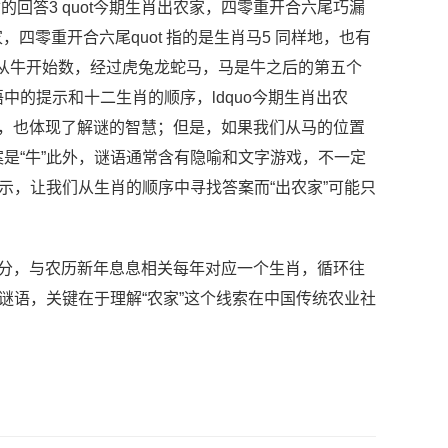
回答3 quot今期生肖出农家，四零重开合六尾巧漏
家，四零重开合六尾quot 指的是生肖马5 同样地，也有
位置从牛开始数，经过虎兔龙蛇马，马是牛之后的第五个
的提示和十二生肖的顺序，ldquo今期生肖出农
性，也体现了解谜的智慧；但是，如果我们从马的位置
是“牛”此外，谜语通常含有隐喻和文字游戏，不一定
示，让我们从生肖的顺序中寻找答案而“出农家”可能只
部分，与农历新年息息相关每年对应一个生肖，循环往
谜语，关键在于理解“农家”这个线索在中国传统农业社