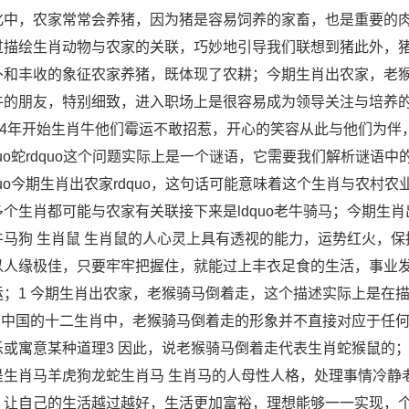
化中，农家常常会养猪，因为猪是容易饲养的家畜，也是重要的肉类来
过描绘生肖动物与农家的关联，巧妙地引导我们联想到猪此外，
朴和丰收的象征农家养猪，既体现了农耕；今期生肖出农家，老猴
牛的朋友，特别细致，进入职场上是很容易成为领导关注与培养
024年开始生肖牛他们霉运不敢招惹，开心的笑容从此与他们为
dquo蛇rdquo这个问题实际上是一个谜语，它需要我们解析谜
dquo今期生肖出农家rdquo，这句话可能意味着这个生肖与农
多个生肖都可能与农家有关联接下来是ldquo老牛骑马；今期生
牛马狗 生肖鼠 生肖鼠的人心灵上具有透视的能力，运势红火，
以人缘极佳，只要牢牢把握住，就能过上丰衣足食的生活，事业
运；1 今期生肖出农家，老猴骑马倒着走，这个描述实际上是在
 在中国的十二生肖中，老猴骑马倒着走的形象并不直接对应于任
乐或寓意某种道理3 因此，说老猴骑马倒着走代表生肖蛇猴鼠的
是生肖马羊虎狗龙蛇生肖马 生肖马的人母性人格，处理事情冷静
，让自己的生活越过越好，生活更加富裕，理想能够一一实现，