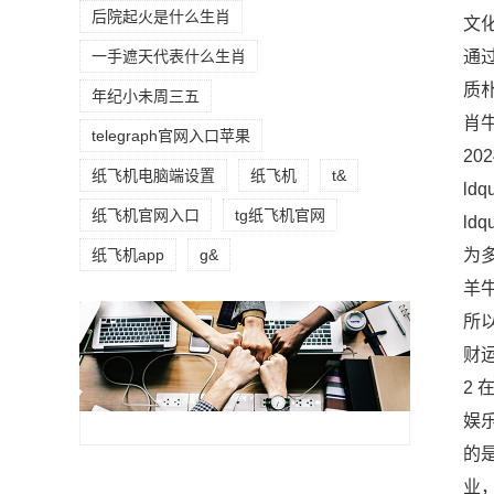
后院起火是什么生肖
文
通
一手遮天代表什么生肖
质
年纪小未周三五
肖
telegraph官网入口苹果
2
纸飞机电脑端设置
纸飞机
t&
l
纸飞机官网入口
tg纸飞机官网
l
为
纸飞机app
g&
羊
所
财
2
娱
的
业