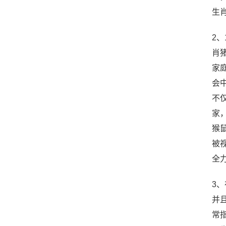
生
2
肖
家
会
不
家
猴
被
全
3
并
常