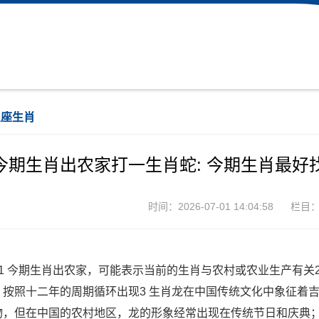
星座生肖
今期生肖出农家打一生肖蛇: 今期生肖最好
时间：2026-07-01 14:04:58
栏目
、1 今期生肖出农家，可能表示当前的生肖与农村或农业生产有关
，按照十二年的周期循环出现3 生肖龙在中国传统文化中象征着吉
物，但在中国的农村地区，龙的形象经常出现在传统节日和庆典