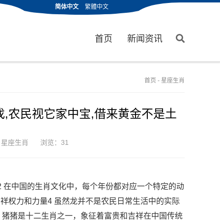
简体中文
繁體中文
首页
新闻资讯
首页
-
星座生肖
找,农民视它家中宝,借来黄金不是土
：
星座生肖
浏览：31
2 在中国的生肖文化中，每个年份都对应一个特定的动
祥权力和力量4 虽然龙并不是农民日常生活中的实际
；猪猪是十二生肖之一，象征着富贵和吉祥在中国传统