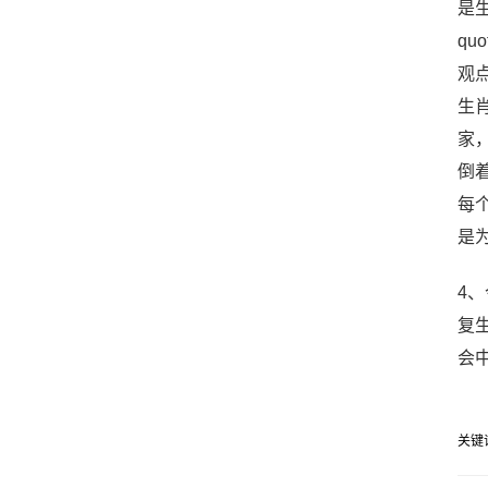
是
qu
观
生
家
倒
每
是
4
复
会
关键