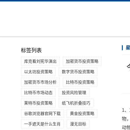
标签列表
库克看刘宪华演出
加密货币投资策略
以太坊投资策略
数字货币投资策略
加密货币市场分析
比特币投资策略
比特币市场动态
投资风险管理
莱特币投资策略
纸飞机折叠技巧
1
谷歌浏览器官网下载
黄金投资策略
物
一手遮天是什么生肖
漫无目标
动