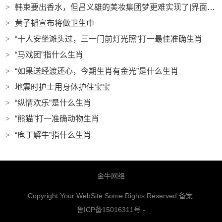
>
韩束要出香水，但吕义雄的美妆集团梦更难实现了|界面新闻 · 时尚
>
黄子韬宣布将做卫生巾
>
“十人安坐滩头过，三一门前灯光照”打一最佳准确生肖
>
“马戏团”指什么生肖
>
“如果送经渡还心，今期生肖有金光”是什么生肖
>
地震时护士用身体护住宝宝
>
“纵情欢乐”是什么生肖
>
“熊猫”打一准确动物生肖
>
“庖丁解牛”指什么生肖
金牛网络
Copyright Your WebSite.Some Rights Reserved.备案:
鲁ICP备15016311号
-