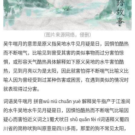
（图片来源网络，侵删）
吴牛喘月的意思是原义指吴地水牛见月疑是日，因惧怕酷热
而不断喘气，比喻见到曾受其害的类似事物而过分害怕惊
惧，或形容天气酷热具体解释如下原义吴地的水牛害怕酷
热，见到月亮以为是太阳，因此就害怕得不断喘气比喻义比
喻人因为曾经受到过某种伤害或困苦，在遇到类似的情况时
就表现得过分害。
词语吴牛喘月 拼音wú niú chuǎn yuè 解释吴牛指产于江淮间
的水牛吴地水牛见月疑是日，因惧怕酷热而不断喘气比喻因
疑心而害怕近义词之1蜀犬吠日 shǔ quǎn fèi rì词语释义蜀四
川省的简称吠狗叫原意是四川多雨，那里的狗不常见太阳，