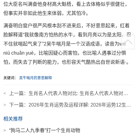
位大臣名叫满奋他身材高大魁梧，看上去体格似乎很健壮，
但事实并非如此他生来体弱，尤其怕冷。
满奋明白窗户很严风根本刮不进来后，不好意思起来，红着
脸解释道“我就像南方怕热的水牛，看到月亮以为是太阳，忍
不住就喘起气来了”2吴牛喘月是一个汉语成语，读音为wú
niú chuǎn yuè，比喻因疑心而害怕，也比喻人遇事过分惧
怕，而失去了判断的能力，也形容天气酷热出自世说新语·。
关键词：
吴牛喘月的意思解释
<
上一篇：
生肖名人代表人物对比: 生肖名人代表人物对比图
>
下一篇：
2026年生肖运势及运程详解: 2026年运势12生肖运势详解
相关推荐
>
“狗马二人九季春”打一个生肖动物