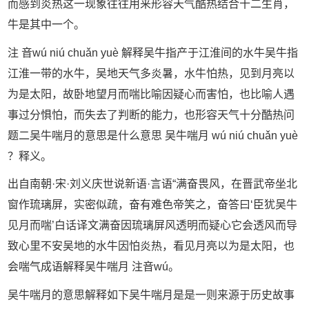
而感到炎热这一现象往往用来形容天气酷热结合十二生肖，
牛是其中一个。
注 音wú niú chuǎn yuè 解释吴牛指产于江淮间的水牛吴牛指
江淮一带的水牛，吴地天气多炎暑，水牛怕热，见到月亮以
为是太阳，故卧地望月而喘比喻因疑心而害怕，也比喻人遇
事过分惧怕，而失去了判断的能力，也形容天气十分酷热问
题二吴牛喘月的意思是什么意思 吴牛喘月 wú niú chuǎn yuè
？释义。
出自南朝·宋·刘义庆世说新语·言语“满奋畏风，在晋武帝坐北
窗作琉璃屏，实密似疏，奋有难色帝笑之，奋答曰‘臣犹吴牛
见月而喘’白话译文满奋因琉璃屏风透明而疑心它会透风而导
致心里不安吴地的水牛因怕炎热，看见月亮以为是太阳，也
会喘气成语解释吴牛喘月 注音wú。
吴牛喘月的意思解释如下吴牛喘月是是一则来源于历史故事