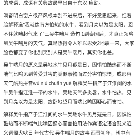
的成语，成语有关典故最早出自于东汉·应劭。
满奋明白窗户很严风根本刮不进来后，不好意思起来，红着
脸解释道“我就像南方怕热的水牛，看到月亮以为是太阳，忍
不住就喘起气来了”三吴牛喘月 造句 1到泰国后，才真正领略
到吴牛喘月的天气，真是热得令人难以忍受2地震一来，大家
脸色都变了你也别笑别人是吴牛喘月，其实你也差。
吴牛喘月的原义是吴地水牛见月疑是日，因惧怕酷热而不断
喘气比喻见到曾受其害的类似事物而过分害怕惊惧，或形容
天气酷热拼音wú niú chuǎn yuè 解释吴牛指产于江淮间的水
牛吴牛指江淮一带的水牛，吴地天气多炎暑，水牛怕热，见
到月亮以为是太阳，故卧地望月而喘比喻因疑心而害怕。
解释吴牛指产于江淮间的水牛吴地水牛见月疑是日，因惧怕
酷热而不断喘气比喻因疑心而害怕用法作宾语定语含贬义近
义词蜀犬吠日 年代古代 吴牛喘月的故事 西晋初年，朝中有