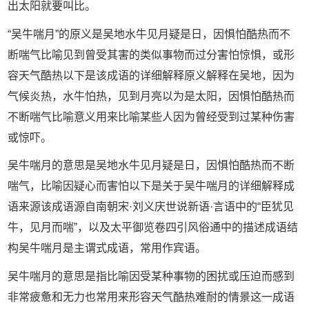
出太阳就要叫比。
“吴牛喘月”的原义是吴地水牛见月疑是日，因惧怕酷热而不
断喘气比喻见到曾受其害的类似事物而过分害怕惊惧，或形
容天气酷热以下是该成语的详细解释原义解释在吴地，因为
气候炎热，水牛怕热，见到月亮以为是太阳，因惧怕酷热而
不断喘气比喻意义用来比喻某些人因为曾经受到过某种伤害
或惊吓。
吴牛喘月的意思是吴地水牛见月疑是日，因惧怕酷热而不断
喘气，比喻因疑心而害怕以下是关于吴牛喘月的详细解释成
语来源该成语源自南朝宋·刘义庆世说新语·言语中的“臣犹见
牛，见月而喘”，以及太平御览卷四引风俗通中的描述成语结
构吴牛喘月是主谓式成语，常用作宾语。
吴牛喘月的意思是指比喻因受某种事物的困扰或压迫而感到
非常疲惫和无力也常用来形容天气酷热难耐的情景这一成语