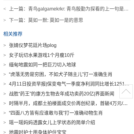
<
上一篇：
青鸟galgamekrkr: 青鸟殷勤为探看的上一句是什么
>
下一篇：
莫如一默: 莫如一是的意思
相关推荐
>
张婧仪梦花廷片场plog
>
女子玩切水果游戏1个月瘦10斤
>
缅甸地震如同一把巨刀切入地球
>
“虎落无势是穷困，不如犬子随主儿”打一准确生肖
>
4月11日投资早报|保变电气一季度净利润同比增长1251%，紫金矿业已完成10亿元回购计划，今日一只新股上市|界面新闻 · 证券
>
战胜“药王”的康方生物去年成功卖药20亿|界面新闻
>
时隔半月，成都土拍楼面成交价再创纪录，首破4万元/平方米|界面新闻 · 地产
>
“四面八方皆有应谁敢与我”打一准确动物生肖
>
瑶一瑶妈妈透露女儿上学状态的简单介绍
>
地震时护士用身体护住宝宝