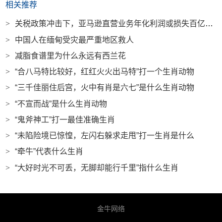
相关推荐
>
关税政策冲击下，亚马逊直营业务年化利润或损失百亿美元|界面新闻 · 科技
>
中国人在缅甸受灾最严重地区救人
>
减脂食谱里为什么永远有西兰花
>
“合八马特比较好，红红火火出马特”打一个生肖动物
>
“三千佳丽住后宫，火中有肖是六七”是什么生肖动物
>
“不宣而战”是什么生肖动物
>
“鬼斧神工”打一最佳准确生肖
>
“未陷险境已惊惶，左闪右躲求走甩”打一生肖是什么
>
“牵牛”代表什么生肖
>
“大好时光不可丢，无脚却能行千里”指什么生肖
金牛网络