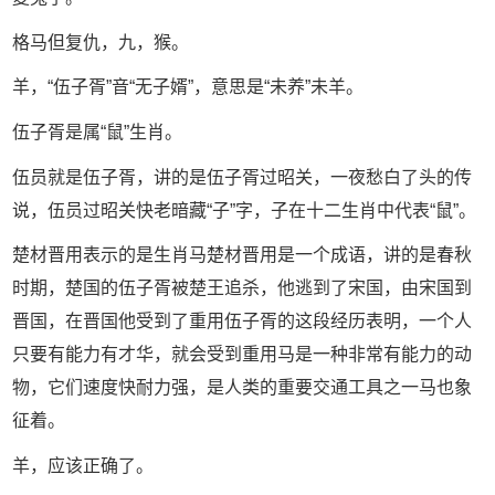
格马但复仇，九，猴。
羊，“伍子胥”音“无子婿”，意思是“未养”未羊。
伍子胥是属“鼠”生肖。
伍员就是伍子胥，讲的是伍子胥过昭关，一夜愁白了头的传
说，伍员过昭关快老暗藏“子”字，子在十二生肖中代表“鼠”。
楚材晋用表示的是生肖马楚材晋用是一个成语，讲的是春秋
时期，楚国的伍子胥被楚王追杀，他逃到了宋国，由宋国到
晋国，在晋国他受到了重用伍子胥的这段经历表明，一个人
只要有能力有才华，就会受到重用马是一种非常有能力的动
物，它们速度快耐力强，是人类的重要交通工具之一马也象
征着。
羊，应该正确了。