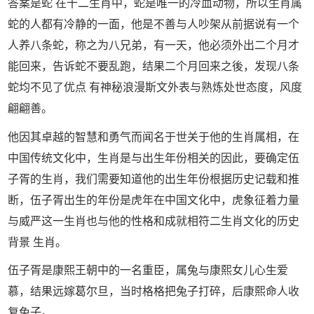
答案是蛇 在十二生肖中，蛇是唯一的冷血动物，所以生肖属
蛇的人都有冷静的一面，他是不善与人吵架从前据说有一个
人养八条蛇，称之为八兄弟，有一天，他必须外出二个月才
能回来，告诉蛇不要乱跑，结果二个月回来之後，发现八条
蛇均不见了优点 有神秘浪漫斯文外表与熟炼处世态度，风度
翩翩善。
他因其卓越的智慧和勇气而闻名于世关于他的生肖属相，在
中国传统文化中，生肖是与出生年份相关的因此，要确定伍
子胥的生肖，我们需要知道他的出生年份根据历史记载和推
断，伍子胥出生的年份是虎年在中国文化中，虎象征着力量
与威严这一生肖也与他的性格和成就相符二生肖文化的历史
背景 生肖。
伍子胥是康熙王朝中的一名重臣，属兔与康熙女儿心生爱
慕，结果远嫁葛尔旦，当时格格把兔子打碎，后康熙命人收
复兔子。