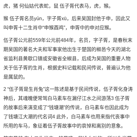
虎，猪 何仙姑代表蛇，鼠 伍子胥代表马，虎，猴。
猴 伍子胥名员yún，字子胥xū，后来吴国封他于申，因此又
叫申胥十二生肖中“申猴酉鸡”，申胥中的申对应猴。
伍子胥公元前559年公元前484年，名员，字子胥，是春秋末
期吴国的著名大夫和军事家他出生于楚国的椒邑今天的湖北
省监利县黄歇口镇或安徽省全椒县，后成为吴国的重要人物
关于伍子胥的生肖，根据史料记载和民间传说，普遍认为他
是属鼠的。
2 “伍子胥是生肖兔”这一陈述是基于民间传说，伍子胥化身涛
神后，其魂魄便常驾白马素车在漏仔江水之间游荡3 伍子胥
的故事后来演变成了“钱塘潮”的传说，白马素车也因此成为
了钱塘江大潮的代名词4 此外，白马素车也用来指代丧事中
所用的车马，象征着伍子胥故事中的哀悼和离别的意象。