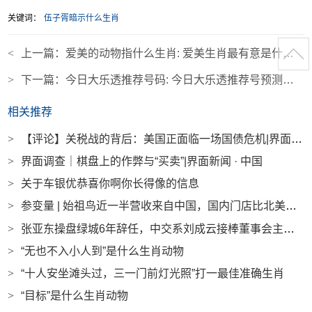
关键词：
伍子胥暗示什么生肖
<
上一篇：
爱美的动物指什么生肖: 爱美生肖最有意是什么生肖
>
下一篇：
今日大乐透推荐号码: 今日大乐透推荐号预测分析
相关推荐
>
【评论】关税战的背后：美国正面临一场国债危机|界面新闻
>
界面调查｜棋盘上的作弊与“买卖”|界面新闻 · 中国
>
关于车银优恭喜你啊你长得像的信息
>
参变量 | 始祖鸟近一半营收来自中国，国内门店比北美更赚钱|界面新闻
>
张亚东操盘绿城6年辞任，中交系刘成云接棒董事会主席|界面新闻 · 地产
>
“无也不入小人到”是什么生肖动物
>
“十人安坐滩头过，三一门前灯光照”打一最佳准确生肖
>
“目标”是什么生肖动物