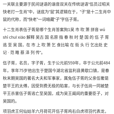
一关联主要源于民间谜语的谐音双关在传统谜语“伍员过昭关
快老打一生肖”中，谜底为“鼠”其逻辑在于，“子”是十二生肖中
鼠的代称，而“快老”一词暗藏“子”字伍子胥。
十二生肖表伍子胥是哪个生肖答案狗1吴 市 吹 箫 拼音 wú
shì chuī xiāo 解释 吴古 国 名原 指 春 秋 时 楚 国 的 伍 子 胥
逃 至 吴 国，在 市 上 吹 箫 乞 食比喻 在 街 头 行 乞出处 史
记 · 范 睢 蔡 泽 列 传“。
伍子胥，名员，字子胥，生于公元前559年，卒于公元前484
年，享年75岁他出生于楚国今湖北省监利县黄歇口镇，是春
秋末期吴国的著名大夫和军事家，属兔伍子胥的父亲伍奢是
楚平王的太傅，因受到费无极的陷害，与长子伍尚一同被楚
平王杀害伍子胥逃亡至吴国，成为吴王阖闾的重要臣子，对
吴国的。
项羽虎王何仙姑羊六月荷花开伍子胥鸡右白虎项羽代表龙，