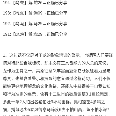
194:【鸡.蛇】解:蛇26→正确已分享
193:【狗.蛇】解:狗09→正确已分享
192:【鸡.马】解:马25→正确已分享
191:【虎.鸡】解:虎29→正确已分享
1、这句话不仅是对于龙的形象辨识的警示，也提醒人们要谨
慎对待那些自我标榜，却未必真正具备能力的人总的来说，
龙作为生肖之一，其象征意义丰富而复杂它既象征着力量与
尊贵，也蕴含着警示和提醒的意义通过这些诗句，人们不仅
能够更好地理解龙的文化象征，还能从中获得关于自我认知
和行为准则的启示；含有十二生肖的歇后语篇3 1画蛇添足，
多此一举2人怕出名猪怕壮3坏马害群，臭柑豁筐4多鸣之
猫，捕鼠必少5春风得意马蹄疾6虎不怕山高，鱼不怕水深7