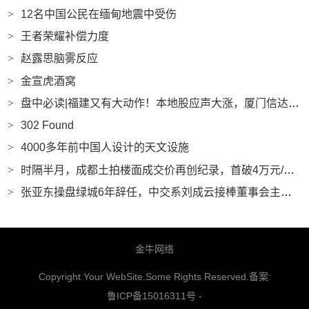
>
12名中国公民在缅甸地震中受伤
>
王者荣耀补偿力度
>
赵露思脑雾反应
>
金宣虎酒窝
>
盘中必读|福建又有大动作！本地股应声大涨，厦门信达、三木集团等多股涨停|界面新闻 · 证券
>
302 Found
>
4000多年前中国人设计的天文设施
>
时隔半月，成都土拍楼面成交价再创纪录，首破4万元/平方米|界面新闻 · 地产
>
张亚东操盘绿城6年辞任，中交系刘成云接棒董事会主席|界面新闻 · 地产
金牛网络
Copyright Your WebSite.Some Rights Reserved.备案:
鲁ICP备15016311号
-