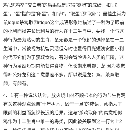
鸡”即“鸡卒”“交白卷”的后果就是取得“零蛋”的成绩，扣“取
蛋”，“蛋”指的是“卵蛋”，扣“卵”，“取蛋”即“取卵”；最佳生肖为
鼠ldquo杀鸡取卵rdquo这个成语形象地描述了一种为了眼前
的小利而损害长远利益的行为在十二生肖中，要找一个与这
种行为最为贴切的生肖，鼠无疑是一个很好的选择鼠在十二
生肖中，常被视为机智灵活但有时也显得目光短浅贪图小利
的代表它们为了获取食物，有时会冒险进入人类的居所，这
种行为虽然短期内能获得食物，但长期来看却；龙 因为我觉
得叶公好龙和这个意思差不多，所以说是龙；鸡，杀鸡取
卵，有卵有。
4、1 有一种说法认为，放火烧山林不顾根本的行为与生肖鸡
有关这种观点源自“十年树木，毁于一旦”的成语，意指为了
眼前的利益而忽视长远的后果，这与“杀鸡取卵”的寓意相似
鸡作为十二生肖中唯一的鸟类，因此被关联到这一行为上2