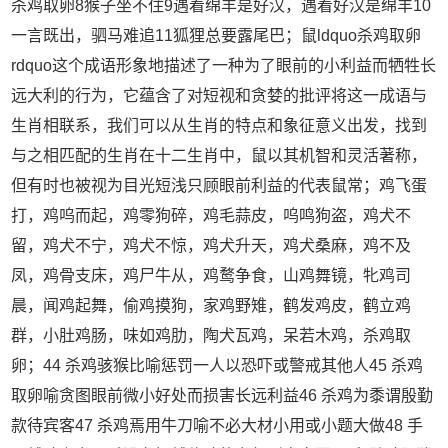
杀鸡取卵8猴子坐不住9遇着绵羊是好汉，遇着好汉是绵羊10
一言既出，驷马难追11狐狸总要露尾巴；鼠ldquo杀鸡取卵
rdquo这个成语形象地描述了一种为了眼前的小利益而牺牲长
远大利的行为，它蕴含了对短视和贪婪的批评将这一成语与
生肖相联系，我们可以从生肖的特点和象征意义出发，找到
与之相匹配的生肖在十二生肖中，鼠以其机智和灵活著称，
但有时也被视为目光短浅只顾眼前利益的代表鼠常；鸡飞蛋
打，鸡呜而起，鸡零狗碎，鸡毛蒜皮，呜鸣狗盗，鸡犬不
留，鸡犬不宁，鸡犬不惊，鸡犬升天，鸡犬桑麻，鸡不及
凤，鸡骨支床，鸡尸牛从，鸡鹜争食，山鸡舞镜，牝鸡司
晨，闻鸡起舞，偷鸡摸狗，家鸡野雉，鹤发鸡皮，鹤立鸡
群，小肚鸡肠，味如鸡肋，陶犬瓦鸡，呆若木鸡，杀鸡取
卵；44 杀鸡骇猴比喻惩罚一人以恐吓或警戒其他人45 杀鸡
取卵喻贪图眼前微小好处而损害长远利益46 杀鸡为黍谓殷勤
款待宾客47 杀鸡焉用牛刀喻不必大材小用或小题大做48 手