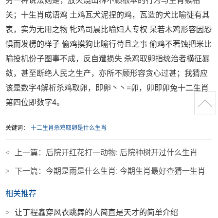
另一种说法则是，放火烧山林不顾根本的行为与生肖猴相
关；十生肖成语鸡 土鸡瓦犬泥捏的鸡，瓦造的犬比喻徒有其
表，实为无用之物 牝鸡司晨比喻妇人专权 呆若木鸡形容因恐
惧而发楞的样子 偷鸡摸狗比喻行苟且之事 偷鸡不著蚀把米比
喻投机份子图事不成，反自遭损失 杀鸡取卵指统治者横征暴
敛，甚至断绝人民之生产，亦所不顾形容贪心过甚；我猜应
该是数字4解析杀鸡取卵，即卵丶丶=卯，卯即卯兔十二生肖
第四位即数字4。
关键词：
十二生肖杀鸡取卵是什么生肖
<
上一篇：
后院开红花打一动物: 后院种树开过什么生肖
>
下一篇：
今期是雨是什么生肖: 今期生肖最好查猜一生肖
相关推荐
>
让丁程鑫穿风衣跳舞的人简直是天才的简单介绍