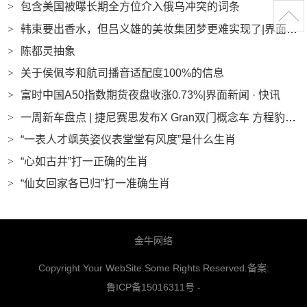
>
包含美国被曝长期全方位介入俄乌冲突的词条
>
韩束要出香水，但吕义雄的美妆集团梦更难实现了|界面新闻 · 时尚
>
陈都灵抽象
>
关于侯佩岑和航司播音适配度100%的信息
>
富时中国A50指数期货夜盘收涨0.73%|界面新闻 · 快讯
>
一周新车盘点 | 捷尼赛思发布X Gran双门概念车 方程豹钛3主打智驾及无人机融合|界面新闻 · 汽车
>
“一表人才飒英姿仪表堂堂有风度”是什么生肖
>
“心如古井”打一正确的生肖
>
“仙女回家各已归”打一准确生肖
金牛网络
Copyright Your WebSite.Some Rights Reserved.备案:
鲁ICP备15016311号
-