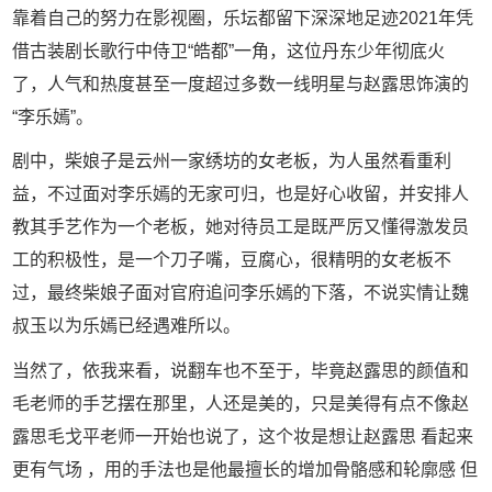
靠着自己的努力在影视圈，乐坛都留下深深地足迹2021年凭
借古装剧长歌行中侍卫“皓都”一角，这位丹东少年彻底火
了，人气和热度甚至一度超过多数一线明星与赵露思饰演的
“李乐嫣”。
剧中，柴娘子是云州一家绣坊的女老板，为人虽然看重利
益，不过面对李乐嫣的无家可归，也是好心收留，并安排人
教其手艺作为一个老板，她对待员工是既严厉又懂得激发员
工的积极性，是一个刀子嘴，豆腐心，很精明的女老板不
过，最终柴娘子面对官府追问李乐嫣的下落，不说实情让魏
叔玉以为乐嫣已经遇难所以。
当然了，依我来看，说翻车也不至于，毕竟赵露思的颜值和
毛老师的手艺摆在那里，人还是美的，只是美得有点不像赵
露思毛戈平老师一开始也说了，这个妆是想让赵露思 看起来
更有气场 ，用的手法也是他最擅长的增加骨骼感和轮廓感 但