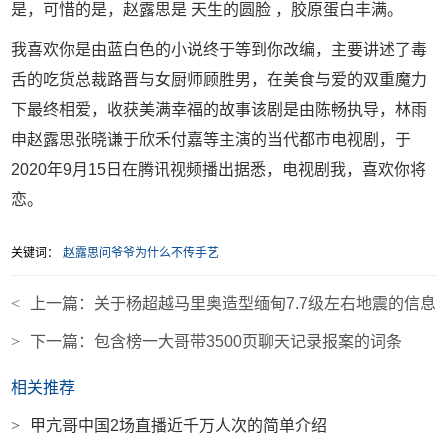
是，可惜的是，赵露思是 天生的圆脸 ，胶原蛋白丰满。
我喜欢你是由蓝白色的小说终于等到你改编，主要讲述了毒
舌的吃货总裁路晋与女厨师顾胜男，在美食与爱的双重魔力
下最终相爱，收获美满幸福的故事该剧是由陈畅执导，林雨
申赵露思张晓谦于欣禾付嘉等主演的当代都市电视剧，于
2020年9月15日在腾讯视频播出据悉，电视剧我，喜欢你将
恋。
关键词：
赵露思问爷爷为什么不传手艺
<
上一篇：
关于杨超越马里奥造型缅甸7.7级左右地震的信息
>
下一篇：
包含榜一大哥带3500页聊天记录报案的词条
相关推荐
>
甲亢哥中国2场直播近千万人次的简单介绍