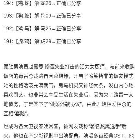
194:【鸡.蛇】解:蛇26→正确已分享
193:【狗.蛇】解:狗09→正确已分享
192:【鸡.马】解:马25→正确已分享
191:【虎.鸡】解:虎29→正确已分享
顾胜男演员赵露思 惨遭失业打击的活力女厨师，与前来收购
饭店的毒舌总裁路晋因菜结缘，开启了啼笑皆非的饭友模式
她的性格活泼充满朝气，鬼马机灵又神经大条，发自内心地
喜欢厨艺，也非常会享受生活在失业后，因为欠了路晋一大
笔债务，于是签下了“做菜还款协议”，由此开始相爱相杀的
互相“套路”。
也成为各大卫视春晚常客，被网友戏称“著名熬鹰选手”后
来，他也在不少影视剧中出演配角，演唱多首经典OST，他