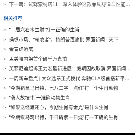
>
下一篇：
试驾索纳塔11：深入体验这款兼具舒适与性能的车型
相关推荐
>
“二居六右木生财”打一正确的生肖
>
操纵市场、“霸凌者”，特朗普遭痛批|界面新闻 · 天下
>
金宣虎酒窝
>
孟美岐内娱首个破千万直拍
>
英菲尼迪起诉王力宏最新进展：庭期因故取消|界面新闻 · 汽车
>
一周新车盘点 | 大众途昂正式换代 奔驰CLA级首搭新平台 |界面新闻 · 汽车
>
“今期猪鼠马出特，七八二字一点红”打一个生肖动物
>
“袭人故技”打一准确动物生肖
>
“如果送经渡还心，今期生肖有金光”是什么生肖
>
“今期猴马鸡出特，千日斫紫一日烧”打一正确的生肖