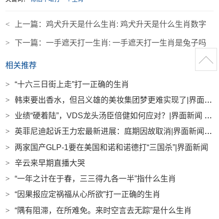
<
上一篇：
鸡犬升天是什么生肖: 鸡犬升天是什么生肖数字
>
下一篇：
一手遮天打一生肖: 一手遮天打一生肖是兔子吗
相关推荐
>
“十六三日街上走”打一正确的生肖
>
韩束要出香水，但吕义雄的美妆集团梦更难实现了|界面新闻 · 时尚
>
业绩“硬着陆”，VDS龙头汤臣倍健如何应对？|界面新闻 · 证券
>
英菲尼迪起诉王力宏最新进展：庭期因故取消|界面新闻 · 汽车
>
两家国产GLP-1要在美国和诺和诺德打“三国杀”|界面新闻
>
辛云来早期直播大哭
>
“一年之计在于春，三三得九各一半”指什么生肖
>
“因果报应定祸福从心所欲”打一正确的生肖
>
“隅有阻滞，在所难免。来时空言去无踪”是什么生肖