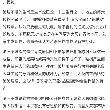
习惯被。
破烂不堪的生肖是生肖蛇巳蛇，十二生肖之一，地支的第六
位蛇灵敏灵活，巳时蛇多隐蔽在草丛中 汉族民间有“蛇脱皮”
的说法，认为只要看见蛇脱皮，是不吉利的征兆民谚说“见到
蛇脱皮，不死脱层皮”尤其是在春季更为大忌在青海地区，若
家中发现蛇，最忌杀死认为若杀死蛇或蛇没有被打死。
陈旧不堪指的是生肖鼠原因如下形象描述相符陈旧不堪这一
成语，形容的是某物或某场景陈旧得不成样子，破损严重而
生肖鼠在人们的印象中，往往与破坏啃咬等行为相关联老鼠
因其尖锐的牙齿和强大的破坏力，经常会把人类的东西啃得
破破烂烂，这与“陈旧不堪”的形象描述高度吻合生肖鼠的特
点。
陈旧不堪是狗根据查询相关公开信息显示属狗人思想僵化属
狗人似乎这一辈子都没有想过该如何改变，而且从来都不听