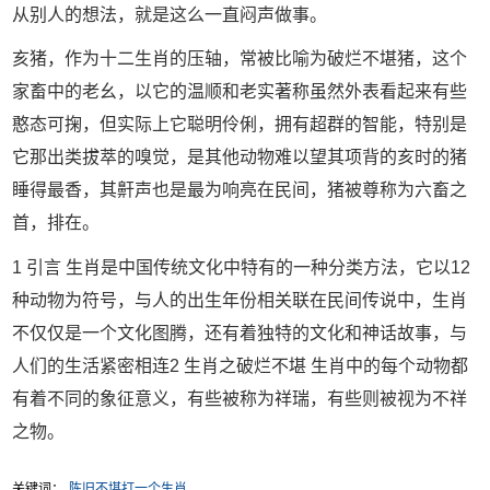
从别人的想法，就是这么一直闷声做事。
亥猪，作为十二生肖的压轴，常被比喻为破烂不堪猪，这个
家畜中的老幺，以它的温顺和老实著称虽然外表看起来有些
憨态可掬，但实际上它聪明伶俐，拥有超群的智能，特别是
它那出类拔萃的嗅觉，是其他动物难以望其项背的亥时的猪
睡得最香，其鼾声也是最为响亮在民间，猪被尊称为六畜之
首，排在。
1 引言 生肖是中国传统文化中特有的一种分类方法，它以12
种动物为符号，与人的出生年份相关联在民间传说中，生肖
不仅仅是一个文化图腾，还有着独特的文化和神话故事，与
人们的生活紧密相连2 生肖之破烂不堪 生肖中的每个动物都
有着不同的象征意义，有些被称为祥瑞，有些则被视为不祥
之物。
关键词：
陈旧不堪打一个生肖