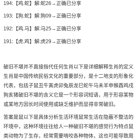
194:【鸡.蛇】解:蛇26→正确已分享
193:【狗.蛇】解:狗09→正确已分享
192:【鸡.马】解:马25→正确已分享
191:【虎.鸡】解:虎29→正确已分享
破旧不堪并不直接指代任何生肖以下是详细解释生肖的定义
生肖是中国传统民俗文化的重要部分，是十二地支的形象化
代表，包括子鼠丑牛寅虎卯兔辰龙巳蛇午马未羊申猴酉鸡戌
狗亥猪破旧不堪的含义它是一个形容词短语，用于形容某物
或某地方因长时间使用或缺乏维护而显得非常破旧。
答案是鼠以下是具体分析生活环境鼠常生活在隐蔽不整洁的
环境中，这种环境往往给人一种破旧不堪的感觉行为特点鼠
类动物为了生存，经常需要啃咬各种物体，这也可能导致周