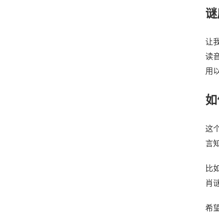
谜
让
读
用
如
这
言
比
肖
希