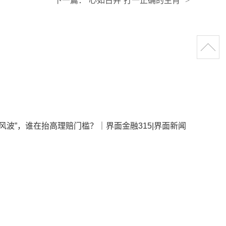
下一篇：
“心如古井”打一正确的生肖
>
风波”，谁在抬高理赔门槛？｜界面金融315|界面新闻