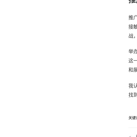
推
接
战
举
这
和
我
找
关键