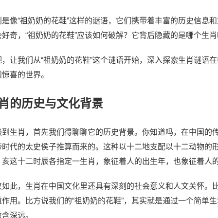
别是像“祖奶奶的花鞋”这样的谜语，它们携带着丰富的历史信息
会好奇，“祖奶奶的花鞋”应该如何破解？它背后隐藏的是哪个生
吧，让我们从“祖奶奶的花鞋”这个谜语开始，深入探索生肖谜语
和惊喜的世界。
肖的历史与文化背景
谈到生肖，首先我们得聊聊它的历史背景。你知道吗，在中国的
帝时代的太史侯子推算而来的。这种以十二地支配以十二动物的
、亥这十二时辰各指定一生肖，象征着人的出生年，也象征着人
仅如此，生肖在中国文化里还具有深刻的社会意义和人文关怀。
重作用。比方说我们的“祖奶奶的花鞋”，其实就是通过一个简单
意含深远。