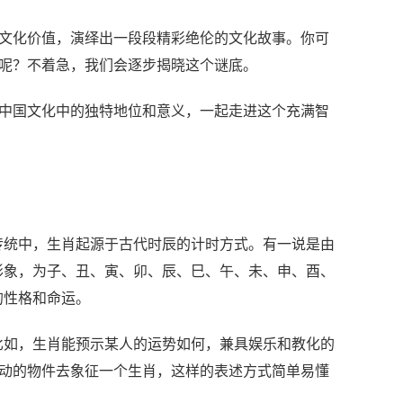
和文化价值，演绎出一段段精彩绝伦的文化故事。你可
肖呢？不着急，我们会逐步揭晓这个谜底。
在中国文化中的独特地位和意义，一起走进这个充满智
传统中，生肖起源于古代时辰的计时方式。有一说是由
形象，为子、丑、寅、卯、辰、巳、午、未、申、酉、
的性格和命运。
比如，生肖能预示某人的运势如何，兼具娱乐和教化的
生动的物件去象征一个生肖，这样的表述方式简单易懂