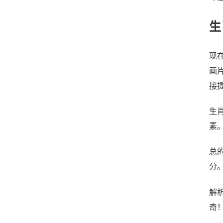
生
现
画
接
生
素
总
分
解
奇