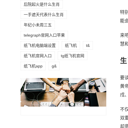
后院起火是什么生肖
特
一手遮天代表什么生肖
能
年纪小未周三五
telegraph官网入口苹果
来
慧
纸飞机电脑端设置
纸飞机
t&
纸飞机官网入口
tg纸飞机官网
生
纸飞机app
g&
要
黄
戌
不
双
却