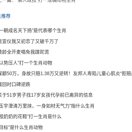
上一篇：
“袭人故技”打一准确动物生肖
关推荐
“一朝成名天下扬”是代表哪个生肖
吴宣仪我又初恋了又破千万了
黄龄全开麦唱免我蹉跎苦
“以势压人”打一个生肖动物
保额50万，身故只赔1.38万又逆转！友邦人寿陷儿童心肌炎“拒赔
雁回时口碑逆跌
关于51岁男子找17岁女孩代孕前已离异的信息
“玉宇澄清万里挟，一身如材无气力”指什么生肖
“祖奶奶的花鞋”打一生肖是什么
“目标”是什么生肖动物