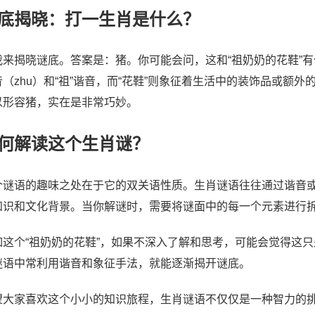
底揭晓：打一生肖是什么？
我来揭晓谜底。答案是：猪。你可能会问，这和“祖奶奶的花鞋”有
音（zhu）和“祖”谐音，而“花鞋”则象征着生活中的装饰品或额
以形容猪，实在是非常巧妙。
何解读这个生肖谜？
个谜语的趣味之处在于它的双关语性质。生肖谜语往往通过谐音
知识和文化背景。当你解谜时，需要将谜面中的每一个元素进行
如这个“祖奶奶的花鞋”，如果不深入了解和思考，可能会觉得这
谜语中常利用谐音和象征手法，就能逐渐揭开谜底。
望大家喜欢这个小小的知识旅程，生肖谜语不仅仅是一种智力的