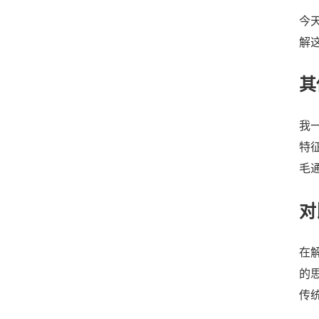
今
解
其
我
特
毛
对
在
的
传