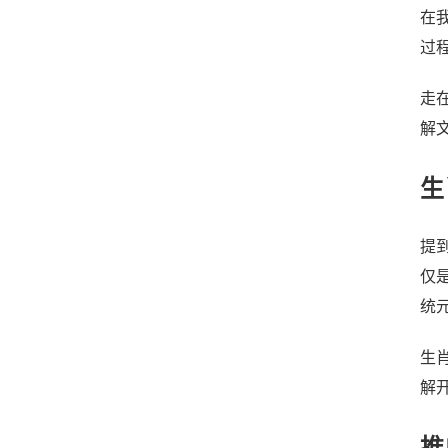
在
过
走
解
生
提
仅
统
生
解
推