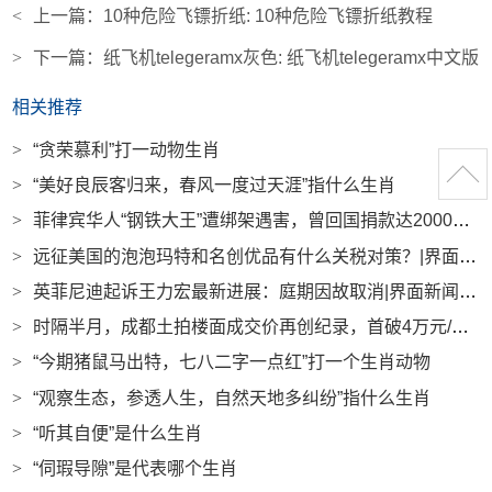
<
上一篇：
10种危险飞镖折纸: 10种危险飞镖折纸教程
>
下一篇：
纸飞机telegeramx灰色: 纸飞机telegeramx中文版
相关推荐
>
“贪荣慕利”打一动物生肖
>
“美好良辰客归来，春风一度过天涯”指什么生肖
>
菲律宾华人“钢铁大王”遭绑架遇害，曾回国捐款达2000多万|界面新闻 · 中国
>
远征美国的泡泡玛特和名创优品有什么关税对策？|界面新闻
>
英菲尼迪起诉王力宏最新进展：庭期因故取消|界面新闻 · 汽车
>
时隔半月，成都土拍楼面成交价再创纪录，首破4万元/平方米|界面新闻 · 地产
>
“今期猪鼠马出特，七八二字一点红”打一个生肖动物
>
“观察生态，参透人生，自然天地多纠纷”指什么生肖
>
“听其自便”是什么生肖
>
“伺瑕导隙”是代表哪个生肖