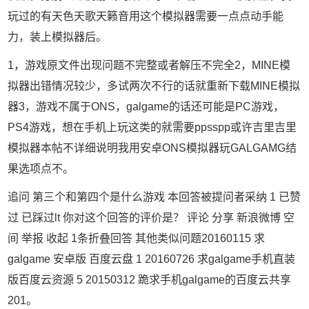
玩过的有天色天歌天籁音用这个模拟器需要一点点动手能
力，装上模拟器后。
1，游戏原文件出现问题不完整或者解压不完全2，MINE模
拟器出错情况较少，多试两次不行的话就重新下载MINE模拟
器3，游戏不属于ONS，galgame的话还可能是PC游戏，
PS4游戏，想在手机上玩这类的就需要ppsspp或许吉里吉里
模拟器本帖不详细说明我用安卓ONS模拟器玩GALGAMG结
果选项点不。
追问 第三个和第四个是什么游戏 本回答被提问者采纳 1 已赞
过 已踩过lt 你对这个回答的评价是？ 评论 分享 新浪微博 空
间 举报 收起 1条折叠回答 其他类似问题20160115 求
galgame 安卓版 百度云盘 1 20160726 求galgame手机直装
版百度云资源 5 20150312 跪求手机galgame的百度云共享
201。