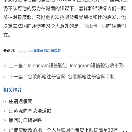
仍不认可他的努力在时雨的建议下，嘉祥和猫娘情人们一起
前往温泉度假，鼓励他再次挑战父亲受到枫和桂的启发，他
决定去法国向师傅学习令人意外的是，时雨也一同前往他们
在。
关键词：
galgame游戏资源网站直装
<
上一篇：
telegeram短信验证: telegeram短信验证收不到解决方法
>
下一篇：
谷歌邮箱注册官网: 谷歌邮箱注册官网手机
相关推荐
>
庄语迟假死
>
汪苏泷向李荣浩道歉
>
雁回时口碑逆跌
>
消费贷新政落地：个人互联网消费贷上限提高至30万，最长7年|界面新闻