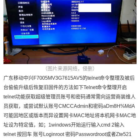
（图片来源网络，侵删）
广东移动中兴F7005MV3G7615AV5的telnet命令整理及被后
台偷偷升级后恢复旧固件的方法如下Telnet命令整理开启
telnet功能获取超级管理员账号和密码通常需向运营商装维人
员获取，或尝试默认账号CMCCAdmin和密码aDm8H%MdA
可能因地区或版本而异设置网卡MAC地址将本机网卡MAC地
址设为特定值，如；1windows开始运行输入cmd 2输入
telnet 按回车 账号Loginroot 密码Passwordroot或者Zte521