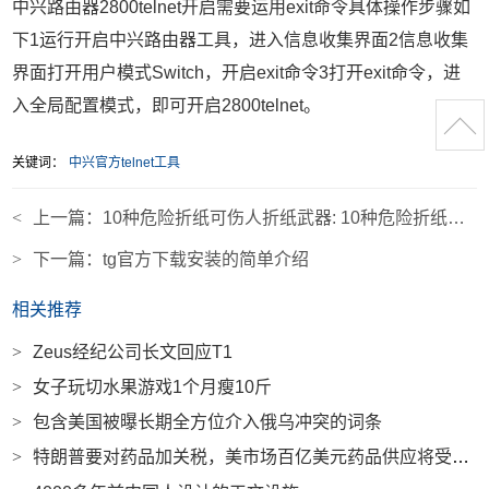
中兴路由器2800telnet开启需要运用exit命令具体操作步骤如
下1运行开启中兴路由器工具，进入信息收集界面2信息收集
界面打开用户模式Switch，开启exit命令3打开exit命令，进
入全局配置模式，即可开启2800telnet。
关键词：
中兴官方telnet工具
<
上一篇：
10种危险折纸可伤人折纸武器: 10种危险折纸可伤人折纸武器暗器
>
下一篇：
tg官方下载安装的简单介绍
相关推荐
>
Zeus经纪公司长文回应T1
>
女子玩切水果游戏1个月瘦10斤
>
包含美国被曝长期全方位介入俄乌冲突的词条
>
特朗普要对药品加关税，美市场百亿美元药品供应将受冲击|界面新闻