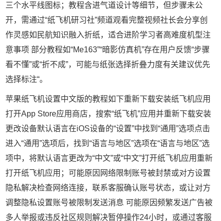
三个水平线图标；教程含进气道设计等细节，但步骤未公
开，需通过“纸飞机研习社”频道观看完整视频社长会分享创
作灵感如民航知识融入折纸，适合进阶学习者高难度机型注
意事项 部分教程如“Me163”“暗影仿真机”存在用户反馈“步骤
看不懂”或“折不成”，可能与纸张选择折叠力度有关建议优先
选择标注“。
苹果纸飞机设置中文版的教程如下重新下载安装纸飞机应用
打开App Store应用商店，搜索“纸飞机”应用并重新下载安装
更改设备默认语言在iOS设备的“设置”中找到“通用”选项点击
进入“通用”选项后，找到“语言与地区”选项在“语言与地区”选
项中，将默认语言更改为“中文”或“中文”打开纸飞机应用重新
打开纸飞机应用；可能原因网络限制账号被封禁或对方设置
隐私解决检查网络连接，联系客服确认账号状态，或让对方
调整隐私设置账号被限制发送消息 可能原因频繁发送广告被
多人举报或违反社区规则解决暂停操作24小时，或通过客服