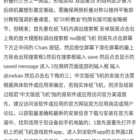
折叠约三分之一高度，形成类似“双层屋顶”的结构此步骤为
后续机翼塑形奠定基础，需确保两侧折叠对称以维持平衡部
分教程强调折叠速度，如“20秒教会”的简化版可能省略细
节，但精准；首先要在纸飞机内调出搜索框 安卓版是点击右
上角的放大镜图标调出搜索框 iso版纸飞机 则是先点击屏幕
下方正中间的 Chats 按钮，然后按住屏幕下滑在屏幕的最上
方就会出现搜索框1然后在搜索框输入 save 然后点击显示的
saved message 进入 2在跳转页面底部的输入框 输入
@zwbao 然后点击右下角的三；中文版纸飞机的安装方法需
根据具体软件或应用来确定，若指实体纸飞机，则涉及组装
过程若“中文版纸飞机”指的是软件或应用访问官方渠道首
先，建议访问该软件或应用的官方网站官方应用商店或用户
论坛，以获取最准确和最新的安装信息下载与安装在官方渠
道中，找到适用于您设备如手机电脑的；1首先是要先打开手
机上的纸飞机游戏软件app，进入到该软件app的主界面2其