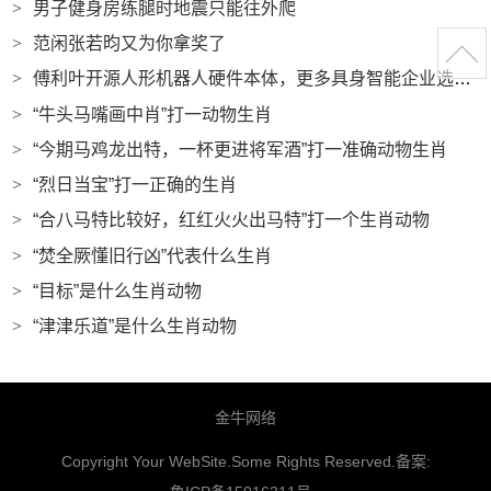
>
男子健身房练腿时地震只能往外爬
>
范闲张若昀又为你拿奖了
>
傅利叶开源人形机器人硬件本体，更多具身智能企业选择开放|界面新闻 · 科技
>
“牛头马嘴画中肖”打一动物生肖
>
“今期马鸡龙出特，一杯更进将军酒”打一准确动物生肖
>
“烈日当宝”打一正确的生肖
>
“合八马特比较好，红红火火出马特”打一个生肖动物
>
“焚全厥懂旧行凶”代表什么生肖
>
“目标”是什么生肖动物
>
“津津乐道”是什么生肖动物
金牛网络
Copyright Your WebSite.Some Rights Reserved.备案: