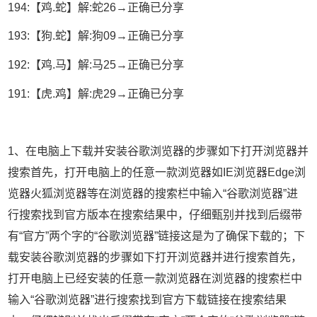
194:【鸡.蛇】解:蛇26→正确已分享
193:【狗.蛇】解:狗09→正确已分享
192:【鸡.马】解:马25→正确已分享
191:【虎.鸡】解:虎29→正确已分享
1、在电脑上下载并安装谷歌浏览器的步骤如下打开浏览器并
搜索首先，打开电脑上的任意一款浏览器如IE浏览器Edge浏
览器火狐浏览器等在浏览器的搜索栏中输入“谷歌浏览器”进
行搜索找到官方版本在搜索结果中，仔细甄别并找到后缀带
有“官方”两个字的“谷歌浏览器”链接这是为了确保下载的；下
载安装谷歌浏览器的步骤如下打开浏览器并进行搜索首先，
打开电脑上已经安装的任意一款浏览器在浏览器的搜索栏中
输入“谷歌浏览器”进行搜索找到官方下载链接在搜索结果