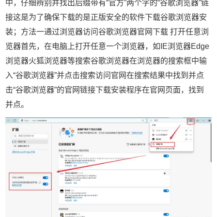
中，仔细辨别并找出后缀带有“官方”两个字的“谷歌浏览器”链
接这是为了确保下载的是正版安全的软件下载谷歌浏览器安
装；方法一通过浏览器访问谷歌浏览器官网下载 打开任意浏
览器首先，在电脑上打开任意一个浏览器，如IE浏览器Edge
浏览器火狐浏览器等搜索谷歌浏览器在浏览器的搜索框中输
入“谷歌浏览器”并点击搜索访问官网在搜索结果中找到并点
击“谷歌浏览器”的官网链接下载安装程序在官网页面，找到
并点。