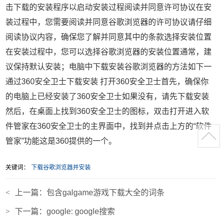
击下载的安装程序以启动安装过程阅读并同意许可协议在安
装过程中，您需要阅读并同意谷歌浏览器的许可协议请仔细
阅读协议内容，确保您了解并同意其中的条款选择安装位置
在安装过程中，您可以选择谷歌浏览器的安装位置通常，建
议保持默认安装；电脑中下载安装谷歌浏览器的方法如下一
通过360安全卫士下载安装 打开360安全卫士首先，确保你
的电脑上已经安装了360安全卫士如果没有，请先下载安装
然后，在桌面上找到360安全卫士的图标，双击打开进入软
件管家在360安全卫士的主界面中，找到并点击上方的“软件
管家”功能这是360提供的一个。
关键词：
下载谷歌浏览器并安装
<
上一篇：
包含galgame游戏下载大全的词条
>
下一篇：
google: google搜索