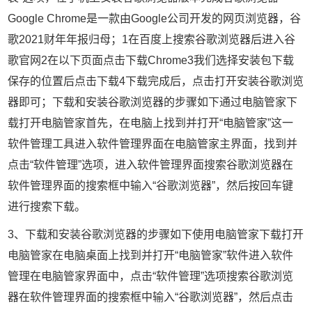
Google Chrome是一款由Google公司开发的网页浏览器，谷
歌2021财年年报归母；1在百度上搜索谷歌浏览器后进入谷
歌官网2在以下页面点击下载Chrome3我们选择安装包下载
保存的位置后点击下载4下载完成后，点击打开安装谷歌浏览
器即可；下载和安装谷歌浏览器的步骤如下通过电脑管家下
载打开电脑管家首先，在电脑上找到并打开“电脑管家”这一
软件管理工具进入软件管理界面在电脑管家主界面，找到并
点击“软件管理”选项，进入软件管理界面搜索谷歌浏览器在
软件管理界面的搜索框中输入“谷歌浏览器”，然后按回车键
进行搜索下载。
3、下载和安装谷歌浏览器的步骤如下使用电脑管家下载打开
电脑管家在电脑桌面上找到并打开“电脑管家”软件进入软件
管理在电脑管家界面中，点击“软件管理”选项搜索谷歌浏览
器在软件管理界面的搜索框中输入“谷歌浏览器”，然后点击