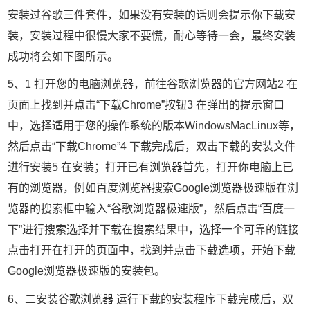
安装过谷歌三件套件，如果没有安装的话则会提示你下载安
装，安装过程中很慢大家不要慌，耐心等待一会，最终安装
成功将会如下图所示。
5、1 打开您的电脑浏览器，前往谷歌浏览器的官方网站2 在
页面上找到并点击“下载Chrome”按钮3 在弹出的提示窗口
中，选择适用于您的操作系统的版本WindowsMacLinux等，
然后点击“下载Chrome”4 下载完成后，双击下载的安装文件
进行安装5 在安装；打开已有浏览器首先，打开你电脑上已
有的浏览器，例如百度浏览器搜索Google浏览器极速版在浏
览器的搜索框中输入“谷歌浏览器极速版”，然后点击“百度一
下”进行搜索选择并下载在搜索结果中，选择一个可靠的链接
点击打开在打开的页面中，找到并点击下载选项，开始下载
Google浏览器极速版的安装包。
6、二安装谷歌浏览器 运行下载的安装程序下载完成后，双