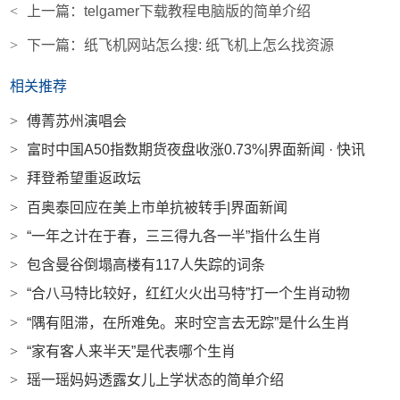
<
上一篇：
telgamer下载教程电脑版的简单介绍
>
下一篇：
纸飞机网站怎么搜: 纸飞机上怎么找资源
相关推荐
>
傅菁苏州演唱会
>
富时中国A50指数期货夜盘收涨0.73%|界面新闻 · 快讯
>
拜登希望重返政坛
>
百奥泰回应在美上市单抗被转手|界面新闻
>
“一年之计在于春，三三得九各一半”指什么生肖
>
包含曼谷倒塌高楼有117人失踪的词条
>
“合八马特比较好，红红火火出马特”打一个生肖动物
>
“隅有阻滞，在所难免。来时空言去无踪”是什么生肖
>
“家有客人来半天”是代表哪个生肖
>
瑶一瑶妈妈透露女儿上学状态的简单介绍