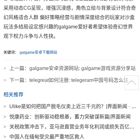
采用动态CG呈现，增强沉浸感，角色立绘与背景设计符合奇
幻风格适合人群 偏好策略经营与剧情深度结合的玩家对沙盒
玩法多结局设定感兴趣的galgame爱好者希望体验奇幻世界
观下权力斗争与人性抉。
关键词：
galgame安卓下载网站
<
上一篇：
galgame安卓资源网站: galgame游戏资源分享站
>
下一篇：
telegreat如何注册: telegeram中国号码怎么注册不了
相关推荐
>
Ulike是如何把国产脱毛仪卖上近三千元的？|界面新闻 · 时尚
>
悦康药业：创新驱动稳根基，蓄力突破谋新篇|界面新闻
>
关税政策冲击下，亚马逊直营业务年化利润或损失百亿美元|界面新闻 · 科技
>
中国人在缅甸受灾最严重地区救人