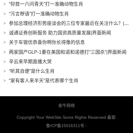
>
“仰首一六问青天”打一准确动物生肖
>
“污言秽语”打一准确动物生肖
>
参加总理经济形势座谈会的三位专家最近在关注什么？|界面新闻
>
诚通证券创新服务 助力国资高质量发展|界面新闻
>
关于车银优恭喜你啊你长得像的信息
>
两家国产GLP-1要在美国和诺和诺德打“三国杀”|界面新闻
>
辛云来早期直播大哭
>
“听其自便”是什么生肖
>
“家有客人来半天”是代表哪个生肖
金牛网络
Copyright Your WebSite.Some Rights Reserved.备案:
鲁ICP备15016311号
-