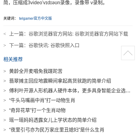
简，压缩成3video'vɪdɪəʊn录像，录像带 v录制。
关键词：
telgamer官方中文版
<
上一篇：
谷歌浏览器官方网站: 谷歌浏览器官方网站下载
>
下一篇：
谷歌快讯: 谷歌快照入口
相关推荐
>
黄龄全开麦唱免我蹉跎苦
>
翡翠摊主回应地震瞬间拿起高货就跑的简单介绍
>
傅利叶开源人形机器人硬件本体，更多具身智能企业选择开放|界面新闻 · 科技
>
“牛头马嘴画中肖”打一动物生肖
>
“奇异花草”打一个生肖动物
>
瑶一瑶妈妈透露女儿上学状态的简单介绍
>
“夜里引弓亦为民万家庄里丑媳妇”是什么生肖