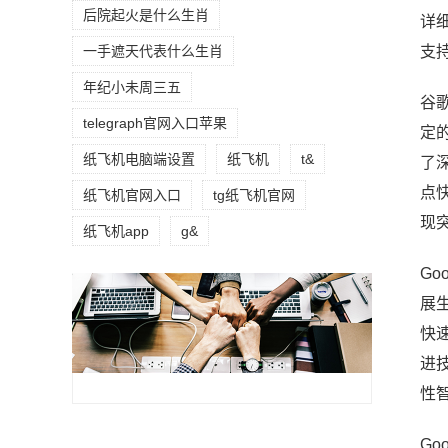
后院起火是什么生肖
详
支
一手遮天代表什么生肖
年纪小未周三五
谷
telegraph官网入口苹果
定
纸飞机电脑端设置
纸飞机
t&
了
点快
纸飞机官网入口
tg纸飞机官网
现
纸飞机app
g&
G
展
快
进
性
Go