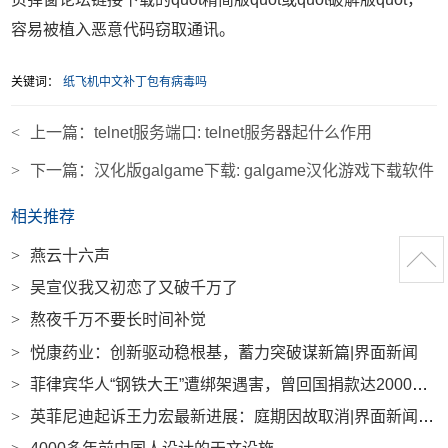
容易被植入恶意代码窃取通讯。
关键词：
纸飞机中文补丁包有病毒吗
<
上一篇：
telnet服务端口: telnet服务器起什么作用
>
下一篇：
汉化版galgame下载: galgame汉化游戏下载软件
相关推荐
>
燕云十六声
>
吴宣仪我又初恋了又破千万了
>
熬夜千万不要长时间补觉
>
悦康药业：创新驱动稳根基，蓄力突破谋新篇|界面新闻
>
菲律宾华人“钢铁大王”遭绑架遇害，曾回国捐款达2000多万|界面新闻 · 中国
>
英菲尼迪起诉王力宏最新进展：庭期因故取消|界面新闻 · 汽车