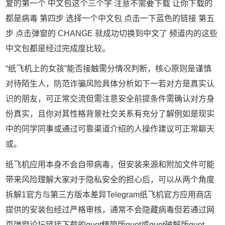
复的第一个 中文包这个三个字 注意不需要下载 让你下载的
都是病毒 第四步 选择一个中文包 点击一下蓝色的链接 第五
步 点击弹窗的 CHANGE 就成功切换到中文了 频道内的这些
中文包都是经过完成度比较。
“纸飞机上的女孩”能否接触需分情况判断，核心原则是谨慎
对待陌生人，防范诈骗风险具体分析如下一若对方是真实认
识的朋友，可正常交流但需注意安全前提条件需确认对方身
份真实，且你对其性格背景社交关系有充分了解例如是现实
中的同学同事或通过可靠渠道介绍的人操作建议可正常聊天
或。
纸飞机应用本身不会自带病毒，但安装来源和附加文件可能
带来风险理解大家对于隐私安全的担心后，可以从两个角度
拆解1官方与第三方版本差异Telegram纸飞机官方应用商店
提供的安装包经过严格审核，通常不会隐藏病毒但若通过网
页弹窗论坛链接下载的quot精简版quot或quot破解版quot，