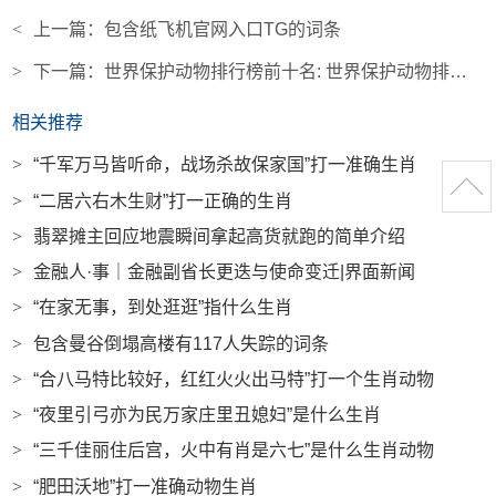
<
上一篇：
包含纸飞机官网入口TG的词条
>
下一篇：
世界保护动物排行榜前十名: 世界保护动物排行榜前十名有哪些
相关推荐
>
“千军万马皆听命，战场杀故保家国”打一准确生肖
>
“二居六右木生财”打一正确的生肖
>
翡翠摊主回应地震瞬间拿起高货就跑的简单介绍
>
金融人·事｜金融副省长更迭与使命变迁|界面新闻
>
“在家无事，到处逛逛”指什么生肖
>
包含曼谷倒塌高楼有117人失踪的词条
>
“合八马特比较好，红红火火出马特”打一个生肖动物
>
“夜里引弓亦为民万家庄里丑媳妇”是什么生肖
>
“三千佳丽住后宫，火中有肖是六七”是什么生肖动物
>
“肥田沃地”打一准确动物生肖