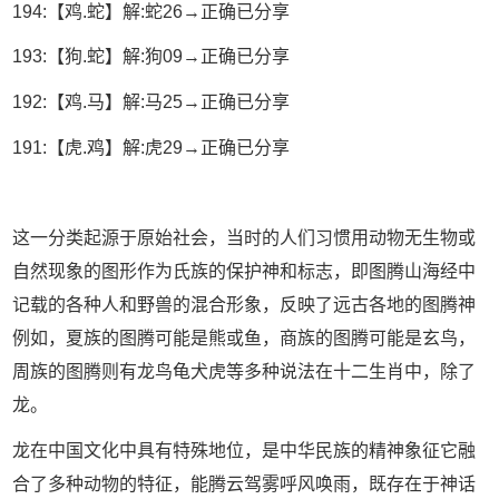
194:【鸡.蛇】解:蛇26→正确已分享
193:【狗.蛇】解:狗09→正确已分享
192:【鸡.马】解:马25→正确已分享
191:【虎.鸡】解:虎29→正确已分享
这一分类起源于原始社会，当时的人们习惯用动物无生物或
自然现象的图形作为氏族的保护神和标志，即图腾山海经中
记载的各种人和野兽的混合形象，反映了远古各地的图腾神
例如，夏族的图腾可能是熊或鱼，商族的图腾可能是玄鸟，
周族的图腾则有龙鸟龟犬虎等多种说法在十二生肖中，除了
龙。
龙在中国文化中具有特殊地位，是中华民族的精神象征它融
合了多种动物的特征，能腾云驾雾呼风唤雨，既存在于神话