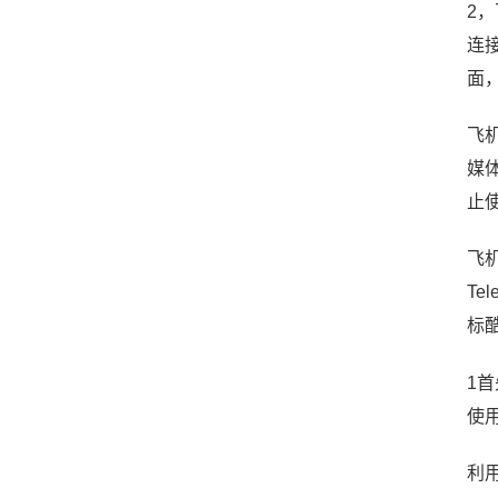
2
连
面
飞
媒
止
飞机
Te
标
1
使
利