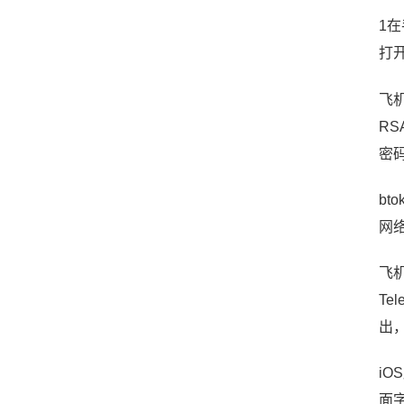
1
打
飞
R
密
b
网
飞机
Te
出
i
面字