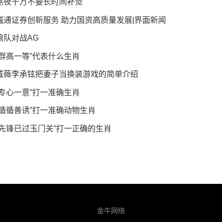
熬夜千万不要长时间补觉
诚通证券创新服务 助力国资高质量发展|界面新闻
狼队对战AG
“群高一等”代表什么生肖
戚薇李承铉把妻子当换装游戏的简单介绍
“专心一意”打一准确生肖
“循循善诱”打一准确动物生肖
“先锋已过玉门关”打一正确的生肖
金牛网络