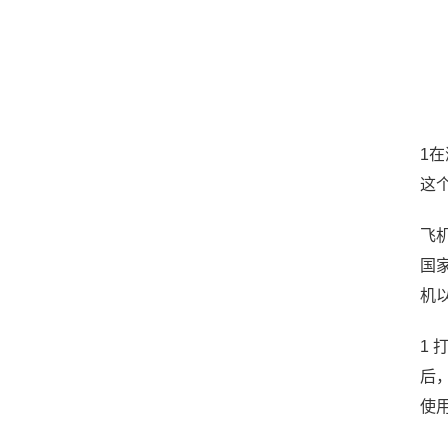
1
这
飞
国家
机以
1 
后
使