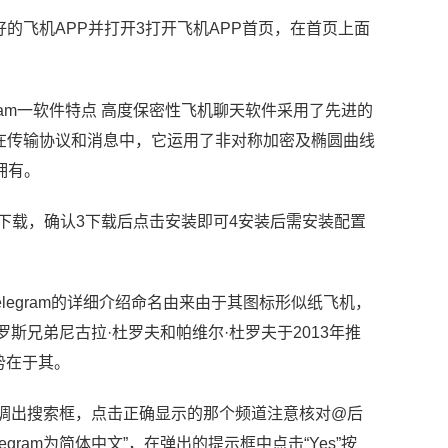
的飞机APP并打开3打开飞机APP首页，在首页上面
ram一软件特点 高度保密性飞机聊天软件采用了先进的
密在传输协议和消息中，它运用了非对称加密及椭圆曲线
拥有。
2点击下载，确认3下载后点击安装即可4安装后需安装配置
Telegram的详细介绍命名由来由于其图标形似纸飞机，
俄罗斯兄弟尼古拉·杜罗夫和帕维尔·杜罗夫于2013年推
势在于其。
幕下滑调出搜索框，点击正确显示的那个频道注意核对@后
ram为简体中文”，在弹出的提示框中点击“Yes”按