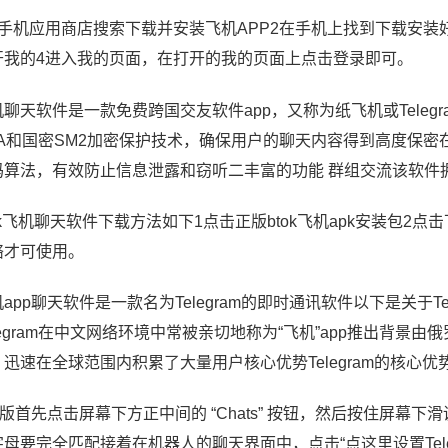
在手机应用商店搜索下载并安装飞机APP2在手机上找到下载安装好
开我的4进入我的页面，在打开的我的页面上点击登录即可。
机聊天软件是一款免费跨国交友软件app，又称为纸飞机或Teleg
SA和国密SM2加密保护技术，确保用户的聊天内容得到高度保
码算法，有效防止信息泄露和窃听二丰富的功能 群组交流该软件
tok飞机聊天软件下载方法如下1点击正版btok飞机apk安装包
络才可使用。
app聊天软件是一款名为Telegram的即时通讯软件以下是关于
legram在中文网络环境中常被亲切地称为“飞机”app推出背景由
，迅速在全球范围内积累了大量用户核心优势Telegram的核心优
OS版首先点击屏幕下方正中间的 “Chats” 按钮，然后按住屏
母要完全匹配接着在机器人的聊天界面中，点击“点这里设置Teleg