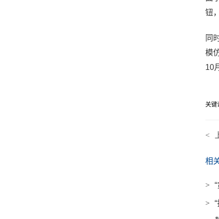
钮，
同
模
1
关键
<
相
>
>