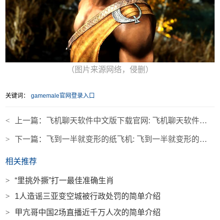
（图片来源网络，侵删）
关键词：
gamemale官网登录入口
<
上一篇：
飞机聊天软件中文版下载官网: 飞机聊天软件中文版下载官网安卓
>
下一篇：
飞到一半就变形的纸飞机: 飞到一半就变形的纸飞机拿正方形纸
相关推荐
>
“里挑外撅”打一最佳准确生肖
>
1人造谣三亚变空城被行政处罚的简单介绍
>
甲亢哥中国2场直播近千万人次的简单介绍