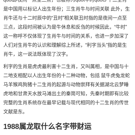
是中国用以标记人出生年份；三生肖牛与时间关联 此外，生
肖牛还与十二时辰中的“丑时”相关联丑时指的是夜间一点至
三点，这段时间被认为是牛休息和反刍的时候因此，“牛时”
这一称呼不仅体现了生肖牛与时间的关系，也进一步加深了
人们对生肖牛的认识和理解综上所述，“利字当头”指的是生
肖牛，这一说法既体现了汉字。
利字的生肖是虎虎最利害十二生肖，又叫属相，是中国与十
二地支相配以人出生年份的十二种动物，包括 鼠牛虎兔龙蛇
马羊猴鸡狗猪十二生肖的起源与动物崇拜有关据湖北云梦睡
虎地和甘肃天水放马滩出土的秦简可知，先秦时期即有比较
完整的生肖系统存在最早记载与现代相同的十二生肖的传世
文献是东。
1988属龙取什么名字带财运