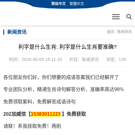
简体中文
繁體中文
新闻资讯
首页
-
新闻资讯
利字是什么生肖: 利字是什么生肖要准确?
时间：2026-06-09 18:11:10
栏目：
新闻资讯
浏览：128
各位朋友你们好，你们想要的成语答案我们已经解开了
专业团队分析，精通生肖诗句解答分析，准确率高达98%
免费领取紫料，免费解答成语诗句
202加威信【
15383011223
】免费获取
请联！系我获取免费！两削