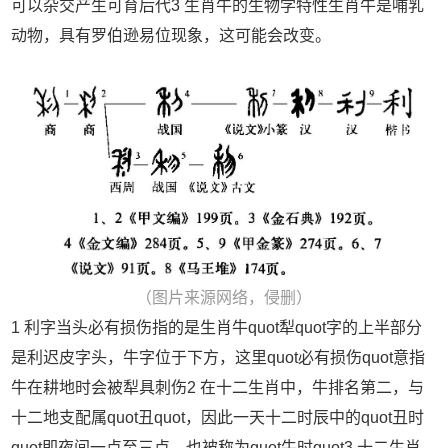
可以杂交产生可育后代3 生肖牛的生物学特性生肖牛是哺乳
动物，具有罗伯逊易位现象，这可能会改变。
（图片来源网络，侵删）
1 利字当头必有损伤指的是生肖牛quot犁quot字的上半部分
是利迟皮字头，牛字位于下方，这里quot必有损伤quot意指
牛在耕地时会被犁具刺伤2 在十二生肖中，牛排名第二，与
十二地支配属quot丑quot，因此一天十二时辰中的quot丑时
quot即夜间一点至三点，也被称为quot牛时quot3 十二生肖