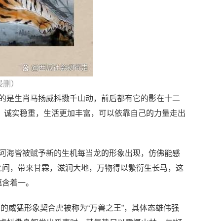
侵删）
指的是生肖马扬威抖擞千山动，前后都有它的影在十二
，诚实稳重，生活更加丰富，可以依靠自己的力量走出
川河海皆被赋予新的生机每当龙的形象出现，仿佛能感
之间，带来甘霖，滋润大地，万物得以繁衍生长马，这
蕴含着一。
虎的威猛形象契合虎被称为“万兽之王”，其体态雄伟强