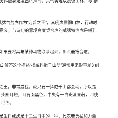
当虎抖擞身躯发出吼声时，其气势足以震慑山林，与“扬
威猛气势虎作为“万兽之王”，其吼声震彻山林，行动时
征意义，与诗句的意境高度契合虎的威猛特性虎是哺乳
。
如果要将其与某种动物联系起来，那么最符合这。
2 解答这个描述“扬威抖擞千山动”通常用来形容龙3 纠
兽之王，非常威猛，虎只要一抖威千山都会动，所以是
，头圆耳短，耳背面黑色，中央有一白斑甚显著，四肢
，毛色。
底是生肖虎虎是十二生肖中的一种，代表着勇猛和力量