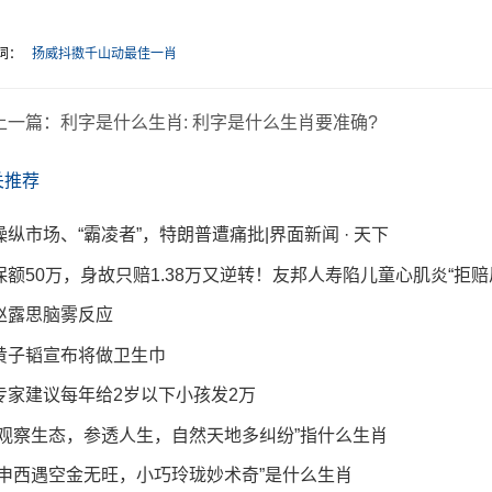
词：
扬威抖擞千山动最佳一肖
上一篇：
利字是什么生肖: 利字是什么生肖要准确?
关推荐
操纵市场、“霸凌者”，特朗普遭痛批|界面新闻 · 天下
保额50万，身故只赔1.38万又逆转！友邦人寿陷儿童心肌炎“拒赔
赵露思脑雾反应
黄子韬宣布将做卫生巾
专家建议每年给2岁以下小孩发2万
“观察生态，参透人生，自然天地多纠纷”指什么生肖
“申西遇空金无旺，小巧玲珑妙术奇”是什么生肖