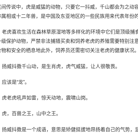
民间传说中，虎是威猛的动物，只要它一抖威，千山都会为之动
称属相或十二年兽，是中国及东亚地区的一些民族用来代表年份
0、老虎喜欢生活在森林草原湿地等多样化的环境中它们是顶级捕
一级保护动物，严禁非法捕猎买卖和饲养老虎的养殖需要特别注
食物和安全的栖息地此外，饲养员还需密切关注老虎的健康状况
1、扬威抖擞千山动，是生肖虎，虎气威猛，让人很敬畏。
、应该是“龙”。
3、虎老虎吼声如雷，惊天动地，震啸山岗。
4、虎，百兽之王，山中之王。
5、扬威抖擞是一个成语，意思是矫健挺拔地昂扬着自己的气势，