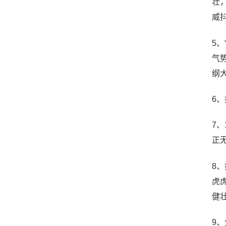
壮
威
5
气
纲
6
7
正
8
虎
健
9