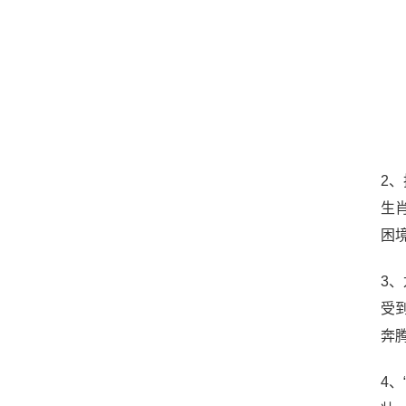
2
生
困
3
受
奔
4