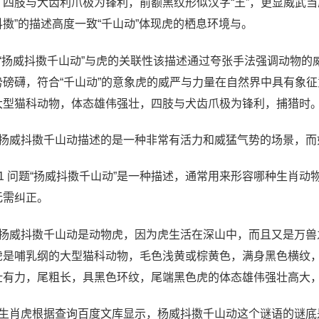
，四肢与犬齿利爪极为锋利，前额黑纹形似汉字“王”，更显威武
抖擞”的描述高度一致“千山动”体现虎的栖息环境与。
、“扬威抖擞千山动”与虎的关联性该描述通过夸张手法强调动物的
势磅礴，符合“千山动”的意象虎的威严与力量在自然界中具有象
大型猫科动物，体态雄伟强壮，四肢与犬齿爪极为锋利，捕猎时
、扬威抖擞千山动描述的是一种非常有活力和威猛气势的场景，而
、1 问题“扬威抖擞千山动”是一种描述，通常用来形容哪种生肖动物
无需纠正。
、扬威抖擞千山动是动物虎，因为虎生活在深山中，而且又是万
虎是哺乳纲的大型猫科动物，毛色浅黄或棕黄色，满身黑色横纹
壮有力，尾粗长，具黑色环纹，尾端黑色虎的体态雄伟强壮高大
、生肖虎根据查询百度文库显示，杨威抖擞千山动这个谜语的谜