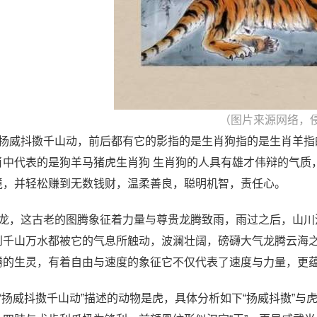
（图片来源网络，
、扬威抖擞千山动，前后都有它的影指的是生肖狗指的是生肖羊
肖中代表的是狗羊马猪虎生肖狗 生肖狗的人具有雄才伟辩的气质
境，并轻松赚到无数钱财，温柔善良，聪明机智，责任心。
、龙，这古老的图腾象征着力量与尊贵龙腾致雨，雨过之后，山
到千山万水都被它的气息所触动，波澜壮阔，磅礴大气龙腾云海
腾的生灵，有着自由与速度的象征它不仅代表了速度与力量，更
、“扬威抖擞千山动”描述的动物是虎，具体分析如下“扬威抖擞”与