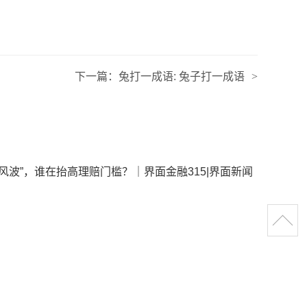
下一篇：
兔打一成语: 兔子打一成语
>
风波”，谁在抬高理赔门槛？｜界面金融315|界面新闻