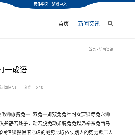
简体中文
繁體中文
首页
新闻资讯
首页
-
新闻资讯
子打一成语
新闻资讯
浏览：240
龟毛狮象搏兔一_双兔一雕双兔兔丝附女萝狐踪兔穴狮
兔俱毙静若处子，动若脱兔动如脱兔兔起凫举东兔西乌
wēi 解释假借狐狸假借老虎的威势比喻依仗别人的势力欺压人