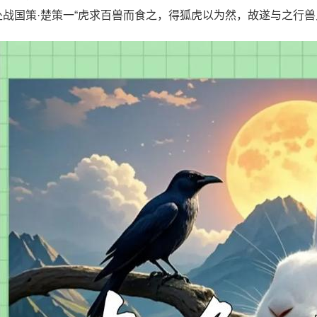
处战国策·楚策一“虎求百兽而食之，得狐虎以为然，故遂与之行