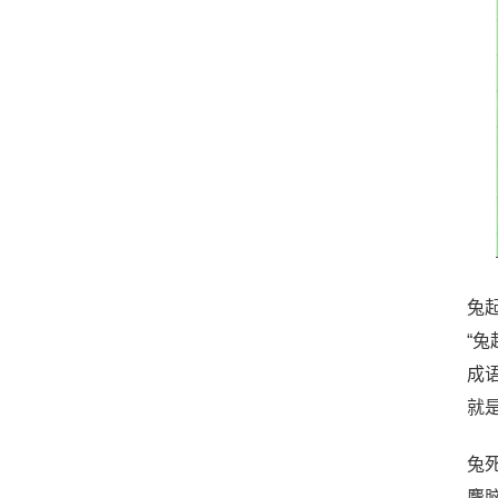
兔
“
成
就
兔死
麞