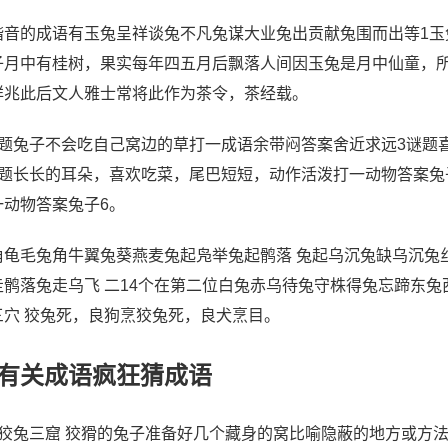
谐音的成语有玉兔呈祥谈兔不凡兔谋大业兔出贡献兔围而出等1玉
子月中有桂树，果实每年四五月后飘落人间因玉兔是月中仙童，
祥兆此后文人雅士常将此作为茶令，茶经载。
谜题兔子不会吃自己窝边的草打一成语余带闷答案舍近求远3谜题
谜题长长的耳朵，喜欢吃菜，尾巴短短，动作活泼打一动物答案兔
一动物答案兔子6。
角龟毛兔角牛翼兔葵燕麦兔起凫举兔起鹘落 兔起乌沉兔缺乌沉兔
走鹘落兔走乌飞 二14个在第二位白兔赤乌待兔守株得兔忘蹄东兔
三穴 狡兔死，良狗烹狡兔死，良犬烹目。
有关成语疯狂猜成语
、狡兔三窟 狡猾的兔子准备好几个藏身的窝比喻隐蔽的地方或方