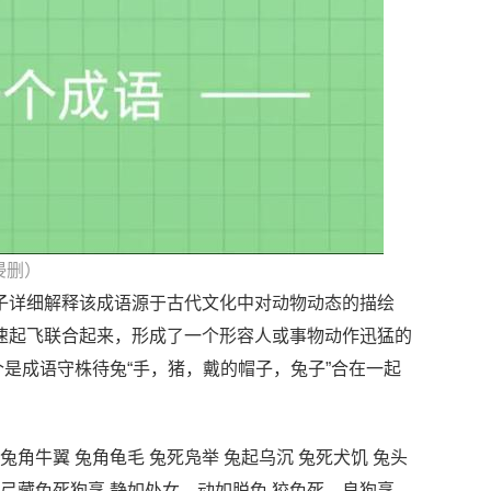
侵删）
子详细解释该成语源于古代文化中对动物动态的描绘
快速起飞联合起来，形成了一个形容人或事物动作迅猛的
是成语守株待兔“手，猪，戴的帽子，兔子”合在一起
 兔角牛翼 兔角龟毛 兔死凫举 兔起乌沉 兔死犬饥 兔头
鸟尽弓藏兔死狗烹 静如处女，动如脱兔 狡兔死，良狗烹