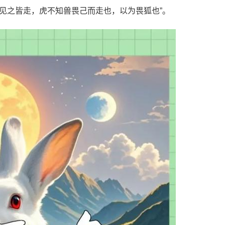
兽见之皆走，虎不知兽畏己而走也，以为畏狐也”。