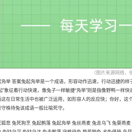
（图片来源网络，
起凫举 答案兔起凫举是一个成语，形容动作迅速，行动迅捷的样
兔起”象征着行动快速，像兔子一样敏捷“凫举”则是指像野鸭一样
语这在日常生活中也被广泛运用，如形容人的反应快；你好，这个
是守株待兔该成语一般比喻死守。
狐悲 兔死狗烹 兔起鹘落 兔起凫举 兔丝燕麦 兔走乌飞 兔葵燕麦
脑 兔缺乌沉 兔缺乌沈 兔走鹘落 守株待兔 势若脱兔 犬兔俱毙 