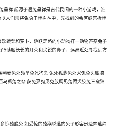
兔呈祥 起源于遇兔呈祥是古代民间的一种小游戏，淮
所以人们常将兔隐于桂树丛中，先找到的会有蟾宫折桂
喜欢蔬菜和萝卜，跳跃走路的小动物打一动物答案兔子
子5谜题长长的耳朵和尖锐的鼻子，远离近处寻找远方
丝燕麦兔死凫举兔死狗烹 兔死狐悲兔死犬饥兔头麞脑
西乌狐兔之悲 获兔烹狗见兔放鹰见兔顾犬狡兔三窟狡
法多惊猿脱兔 如受惊的猿猴脱逃的兔子形容迅速奔逃静