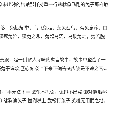
象未出嫁的姑娘那样持重一行动就象飞跑的兔子那样敏
鹘落，兔起凫 举，乌飞兔走，东兔西乌，得兔忘蹄，白
，狐死兔泣，狐兔之悲，兔起乌沉，乌踆兔走，势若脱
兔赛跑，是一则耐人寻味的寓言故事，故事中塑造了一
语兔子说欢迎光临 楼上下来正确答案应该是不速之客C
不了手无法下手 鹰饱不抓兔，兔饱不出窝 懒对懒 野地
跑 瞎狗逮兔子 碰到嘴上 武松打兔子 英雄无用武之地。