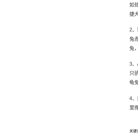
如
捷
2
兔
兔
3
只
龟兔
4
里
关键