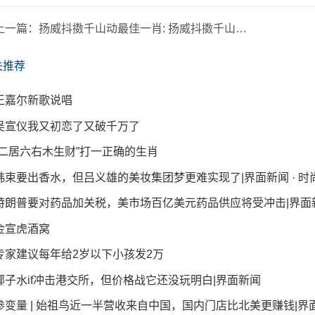
上一篇：
扬威抖擞千山动最佳一肖: 扬威抖擞千山动代表什么动物
关推荐
王嘉尔新歌说唱
吴宣仪我又初恋了又破千万了
“二居六右木生财”打一正确的生肖
韩束要出香水，但吕义雄的美妆集团梦更难实现了|界面新闻 · 时
特朗普要对药品加关税，美市场百亿美元药品供应将受冲击|界面
金宣虎酒窝
专家建议每年给2岁以下小孩发2万
椰子水if冲击港交所，但价格战它还没玩明白|界面新闻
参变量 | 始祖鸟近一半营收来自中国，国内门店比北美更赚钱|界