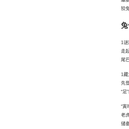
狡
兔
1
走
尾
1藏
先
“足
“
老
储