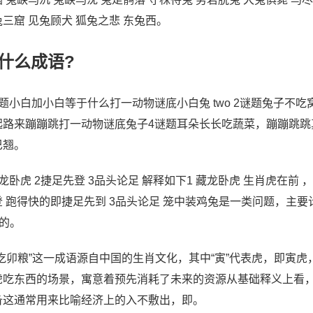
兔三窟 见兔顾犬 狐兔之悲 东兔西。
什么成语?
谜题小白加小白等于什么打一动物谜底小白兔 two 2谜题兔子不
起路来蹦蹦跳打一动物谜底兔子4谜题耳朵长长吃蔬菜，蹦蹦跳跳
巴翘。
龙卧虎 2捷足先登 3品头论足 解释如下1 藏龙卧虎 生肖虎在前
登 跑得快的即捷足先到 3品头论足 笼中装鸡兔是一类问题，主要
”的。
寅吃卯粮”这一成语源自中国的生肖文化，其中“寅”代表虎，即寅虎
虎吃东西的场景，寓意着预先消耗了未来的资源从基础释义上看，
备这通常用来比喻经济上的入不敷出，即。