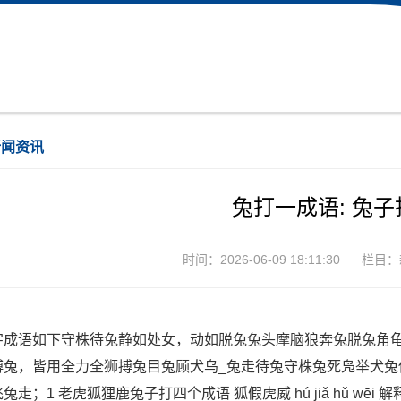
新闻资讯
兔打一成语: 兔
时间：2026-06-09 18:11:30
栏目：
字成语如下守株待兔静如处女，动如脱兔兔头摩脑狼奔兔脱兔角
搏兔，皆用全力全狮搏兔目兔顾犬乌_兔走待兔守株兔死凫举犬
兔走；1 老虎狐狸鹿兔子打四个成语 狐假虎威 hú jiǎ hǔ 