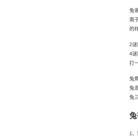
兔
南
的
2
4
打
兔
兔
兔
兔
1