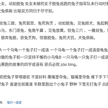
处女，动如脱兔 处女未嫁的女子脱兔逃跑的兔子指军队未行动时
犬兔俱毙 比喻双方同归于尽守如。
、狡兔三窟，兔死狐悲，兔死狗烹 ，动如脱兔，见兔顾犬，兔起
赤乌，东门逐兔，兔角牛翼 ，见兔放鹰，狡兔三穴 ，一雕双兔
，狼奔兔脱，获兔烹狗，惊猿脱兔，兔死犬饥，犬兔俱毙。
、A 一个乌龟一个兔子打一成语 一个乌龟一个兔子打一成语是龟
骄傲的兔子和一只坚持不懈的小乌龟B 一只乌龟一只兔子打一成
赛跑的故事的四字成语有 骄兵必败 jiāo bīng。
、抓把兔子草喂骆驼 不是好料 鹰嘴里夺兔，猫嘴里夺鱼 难下手下
撵兔子 谁逮住就属谁 羊群里跑出个小兔子 野种 下雪天打兔子 白
词：
兔打一成语