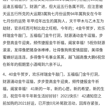
运逢五福临门，财源广进，但大运五行各属不同，应注意被
天运五行所克的大运期3属狗七月份运势94年属狗女在今年
七月份的运势 年甲戌年出生的属狗人，天干甲木与乙木互为
劫财，官杀旺而可制比劫之旺相，今年的；4金牛贺岁，欢乐
祥瑞金牛敲门，五福临门金牛打洞，财源涌动金牛逗猫，步
步登高金牛迎奥，频传捷报金牛祈福，阖家幸福！5祝你财源
滚滚，发得像肥猪身体棒棒，壮得像狗熊爱情甜甜，美得像
蜜蜂好运连连，多得像牛毛事业蒸蒸，越飞越高像大鹏6祝您
在新年的假期里小酒喝到六亲不认。
4、40金牛贺岁，欢乐祥瑞金牛敲门，五福临门金牛打洞，
财源涌动金牛逗猫，步步登高金牛迎奥，频传捷报金牛祈
福，阖家幸福！ 41新的一年，新的心愿，新的希望，新的生
活，祝您牛年牛年新生活好好好！2021快乐！ 42通知您之
前加购的2021好运，已开放0元补尾款活动，因库存紧张，