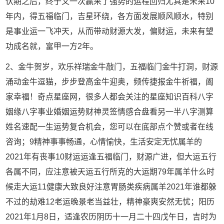
伏期之后，终于又一次赢来了强势的运程回归尤其是未来10
年内，得五福临门，吉星环绕，各方面发展顺风顺水，特别
是事业运一飞冲天，从而带动财源大发，偏财运，未来有望
功成名就，富甲一方2年。
2、金牛贺岁，欢乐祥瑞金牛敲门，五福临门金牛打洞，财源
涌动金牛逗猫，步步登高金牛迎奥，频传捷报金牛祈福，阖
家幸福！奇点星座网，很多人都会关注的星座知识百科八字
姻缘八字事业婚姻运势财神灵签情感合盘看另一半八字测算
姓名速配一生运势复合机会，您可以在底部点个赞或者在线
咨询；9精神事事畅通，心情愉快，生活安定无忧属羊的
2021年有丧事10财运运逢五福临门，财源广进，但大运五行
各属不同，应注意被天运五行所克的大运期79年属羊什么时
候走大运11健康大致良好注意胃肠类疾病属羊2021年谁都躲
不过的劫难12老运晚景老当益壮，精神豪爽安然无忧；阳历
2021年1月8日，适逢农历阴历十一月二十四戊午日，吉时为