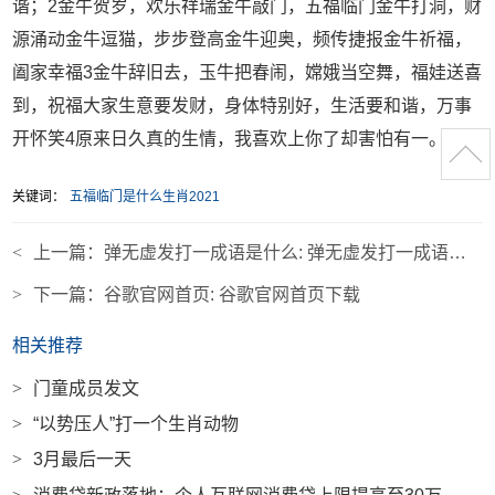
谐；2金牛贺岁，欢乐祥瑞金牛敲门，五福临门金牛打洞，财
源涌动金牛逗猫，步步登高金牛迎奥，频传捷报金牛祈福，
阖家幸福3金牛辞旧去，玉牛把春闹，嫦娥当空舞，福娃送喜
到，祝福大家生意要发财，身体特别好，生活要和谐，万事
开怀笑4原来日久真的生情，我喜欢上你了却害怕有一。
关键词：
五福临门是什么生肖2021
<
上一篇：
弹无虚发打一成语是什么: 弹无虚发打一成语是什么成语
>
下一篇：
谷歌官网首页: 谷歌官网首页下载
相关推荐
>
门童成员发文
>
“以势压人”打一个生肖动物
>
3月最后一天