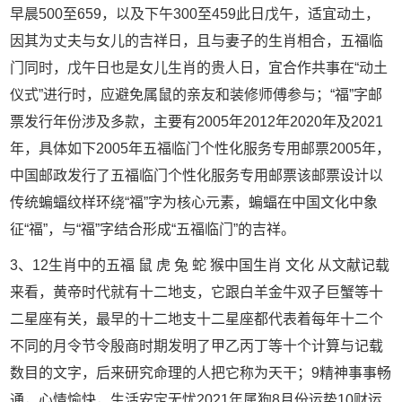
早晨500至659，以及下午300至459此日戊午，适宜动土，
因其为丈夫与女儿的吉祥日，且与妻子的生肖相合，五福临
门同时，戊午日也是女儿生肖的贵人日，宜合作共事在“动土
仪式”进行时，应避免属鼠的亲友和装修师傅参与；“福”字邮
票发行年份涉及多款，主要有2005年2012年2020年及2021
年，具体如下2005年五福临门个性化服务专用邮票2005年，
中国邮政发行了五福临门个性化服务专用邮票该邮票设计以
传统蝙蝠纹样环绕“福”字为核心元素，蝙蝠在中国文化中象
征“福”，与“福”字结合形成“五福临门”的吉祥。
3、12生肖中的五福 鼠 虎 兔 蛇 猴中国生肖 文化 从文献记载
来看，黄帝时代就有十二地支，它跟白羊金牛双子巨蟹等十
二星座有关，最早的十二地支十二星座都代表着每年十二个
不同的月令节令殷商时期发明了甲乙丙丁等十个计算与记载
数目的文字，后来研究命理的人把它称为天干；9精神事事畅
通，心情愉快，生活安定无忧2021年属狗8月份运势10财运