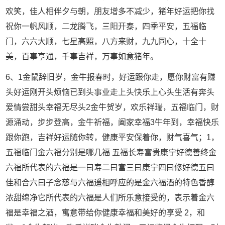
欢笑，佳人相伴夕与朝，朋友增多不减少，猪年好运把你找
祝你一帆风顺，二龙腾飞，三阳开泰，四季平安，五福临
门，六六大顺，七星高照，八方来财，九九同心，十全十
美，百事亨通，千事吉祥，万事如意猪年。
6、1金鼠辞旧岁，金牛报春时，好运跟你走，愿你财富有赚
头好运刚开头烦恼已到头事业走上头快乐上心头生活有奔头
爱情尝甜头幸福无尽头2金牛贺岁，欢乐祥瑞，五福临门，财
源涌动，步步登高，金牛祈福，阖家幸福3牛年到，幸福快乐
跟你跑，吉祥好运随你转，健康平安保着你，财气喜气；1，
五福临门金六福分别是哪几福 五福长寿富贵康宁好德善终金
六福所代表的六福是一曰寿二曰富三曰康宁四曰修好德五曰
佳和合六曰子念慈与六福遥相呼应的是金六福酒的特色香醇
浓甜绵净它所代表的六福是人们所乐意接受的，表示着金六
福是幸福之酒，寓意带给你健康幸福和美好的享受 2，和