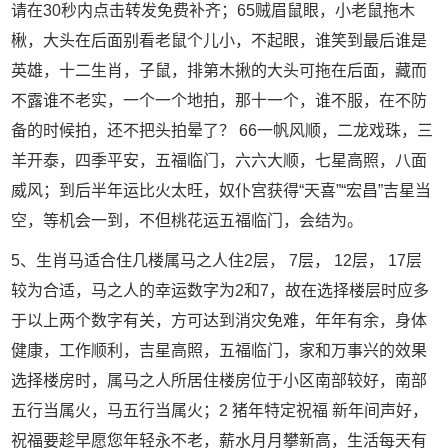
请在30秒内点击转发免费补齐；65贼眉鼠眼，小老鼠拖木
楸，大头在后面别看老鼠个儿小，不起眼，谁笑到最后谁是
英雄，十二生肖，子鼠，排第木揪的大头可拖在后面，藏而
不露谁不老实，一个一个地拍，那十一个，谁不服，在不防
备的时候拍，还不把头拍晕了？ 66一帆风顺，二龙戏珠，三
羊开泰，四季平安，五福临门，六六大顺，七星高照，八面
威风；到后半年运比火太旺，奴仆宫获得“天喜”“宏昌”吉星当
空，等机会一到，不但桃花运五福临门，会结为。
5、生肖马适合住几楼属马之人住2层， 7层， 12层， 17层
较为合适，马之人的幸运数字为2和7，故在选择楼层时应多
于以上两个数字有关，方可达到消灾免难，年年有余，身体
健康，工作顺利，吉星高照，五福临门，家和万事兴的效果
选择楼房时，属马之人所居住楼房位于小区南部较好，南部
五行当属火，马五行当属火；2 猪年特定祝福 新年间声好，
祝福要趁早愿您年轻永不老，薪水月月攀新高，生活每天有