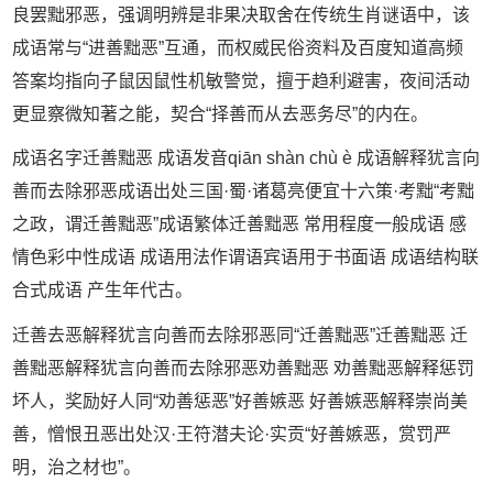
良罢黜邪恶，强调明辨是非果决取舍在传统生肖谜语中，该
成语常与“进善黜恶”互通，而权威民俗资料及百度知道高频
答案均指向子鼠因鼠性机敏警觉，擅于趋利避害，夜间活动
更显察微知著之能，契合“择善而从去恶务尽”的内在。
成语名字迁善黜恶 成语发音qiān shàn chù è 成语解释犹言向
善而去除邪恶成语出处三国·蜀·诸葛亮便宜十六策·考黜“考黜
之政，谓迁善黜恶”成语繁体迁善黜恶 常用程度一般成语 感
情色彩中性成语 成语用法作谓语宾语用于书面语 成语结构联
合式成语 产生年代古。
迁善去恶解释犹言向善而去除邪恶同“迁善黜恶”迁善黜恶 迁
善黜恶解释犹言向善而去除邪恶劝善黜恶 劝善黜恶解释惩罚
坏人，奖励好人同“劝善惩恶”好善嫉恶 好善嫉恶解释崇尚美
善，憎恨丑恶出处汉·王符潜夫论·实贡“好善嫉恶，赏罚严
明，治之材也”。