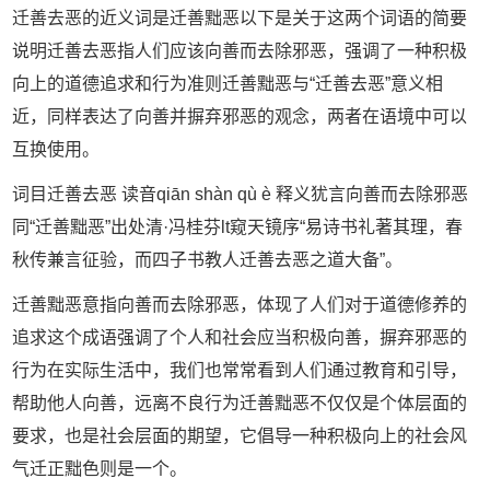
迁善去恶的近义词是迁善黜恶以下是关于这两个词语的简要
说明迁善去恶指人们应该向善而去除邪恶，强调了一种积极
向上的道德追求和行为准则迁善黜恶与“迁善去恶”意义相
近，同样表达了向善并摒弃邪恶的观念，两者在语境中可以
互换使用。
词目迁善去恶 读音qiān shàn qù è 释义犹言向善而去除邪恶
同“迁善黜恶”出处清·冯桂芬lt窥天镜序“易诗书礼著其理，春
秋传兼言征验，而四子书教人迁善去恶之道大备”。
迁善黜恶意指向善而去除邪恶，体现了人们对于道德修养的
追求这个成语强调了个人和社会应当积极向善，摒弃邪恶的
行为在实际生活中，我们也常常看到人们通过教育和引导，
帮助他人向善，远离不良行为迁善黜恶不仅仅是个体层面的
要求，也是社会层面的期望，它倡导一种积极向上的社会风
气迁正黜色则是一个。