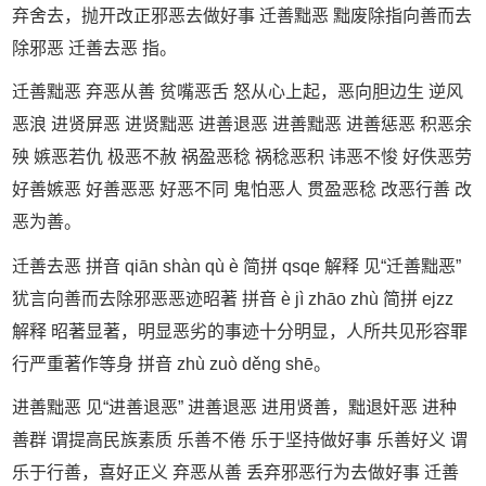
弃舍去，抛开改正邪恶去做好事 迁善黜恶 黜废除指向善而去
除邪恶 迁善去恶 指。
迁善黜恶 弃恶从善 贫嘴恶舌 怒从心上起，恶向胆边生 逆风
恶浪 进贤屏恶 进贤黜恶 进善退恶 进善黜恶 进善惩恶 积恶余
殃 嫉恶若仇 极恶不赦 祸盈恶稔 祸稔恶积 讳恶不悛 好佚恶劳
好善嫉恶 好善恶恶 好恶不同 鬼怕恶人 贯盈恶稔 改恶行善 改
恶为善。
迁善去恶 拼音 qiān shàn qù è 简拼 qsqe 解释 见“迁善黜恶”
犹言向善而去除邪恶恶迹昭著 拼音 è jì zhāo zhù 简拼 ejzz
解释 昭著显著，明显恶劣的事迹十分明显，人所共见形容罪
行严重著作等身 拼音 zhù zuò děng shē。
进善黜恶 见“进善退恶” 进善退恶 进用贤善，黜退奸恶 进种
善群 谓提高民族素质 乐善不倦 乐于坚持做好事 乐善好义 谓
乐于行善，喜好正义 弃恶从善 丢弃邪恶行为去做好事 迁善