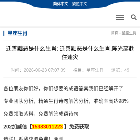
简体中文
繁體中文
星座生肖
首页
-
星座生肖
迁善黜恶是什么生肖: 迁善黜恶是什么生肖,陈光蕊赴
住逢灾
时间：2026-06-23 07:07:09
栏目：
星座生肖
浏览：49
各位朋友你们好，你们想要的成语答案我们已经解开了
专业团队分析，精通生肖诗句解答分析，准确率高达98%
免费领取紫料，免费解答成语诗句
202加威信【
15383011223
】免费获取
请联！系我获取免费！两削