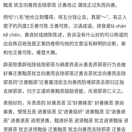
黜恶 犹言向善而去除邪恶 迁善改过 谓改正过失而向善。
例句“八毛”他也立刻懂得，将五分钱让去，真是“～”，有正人
君子的风度2乏善可陈 乏善可陈，汉语成语，拼音是fá shàn
kě chén，善良好成绩陈陈述，告诉没有什么好的可以称道的
出自熊召政张居正第四卷例句他的文章没有鲜明的论断，架
构也乏善可陈，难登大雅。
辟恶除患辟祛除祛除邪恶与祸患弃恶从善丢弃邪恶行为去做
好事迁善黜恶犹言向善而去除邪恶迁善去恶犹言向善而去除
邪恶同“迁善黜恶”迁善塞违犹言向善而防堵邪恶去邪归正指
去掉邪恶，归于正道劝善黜恶鼓励贤能，斥退邪恶仁义之。
表扬好的，斥责恶的 好善恶恶 见“好善嫉恶” 好善嫉恶 崇尚
美善，憎恨丑恶 进善惩恶 见“进善惩奸” 进善黜恶 见“进善退
恶” 进善退恶 进用贤善，黜退奸恶 进贤黜恶 犹言进贤黜佞 进
贤屏恶 犹言进贤黜佞 迁善黜恶 犹言向善而去除邪恶 迁善去