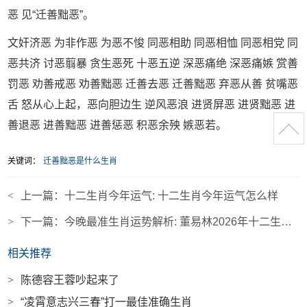
恶 见“迁善黜恶”。
文奸济恶 为非作恶 为恶不悛 同恶相助 同恶相恤 同恶相党 同
恶共济 讨恶翦暴 贪生恶死 十恶五逆 深恶痛绝 深恶痛嫉 赏善
罚恶 劝善戒恶 劝善黜恶 迁善去恶 迁善黜恶 弃恶从善 贫嘴恶
舌 怒从心上起，恶向胆边生 逆风恶浪 进贤屏恶 进贤黜恶 进
善退恶 进善黜恶 进善惩恶 积恶余殃 嫉恶若。
关键词：
迁善黜恶是什么生肖
<
上一篇：
十二生肖今年运气: 十二生肖今年运气怎么样
>
下一篇：
今晚最准生肖运势解析: 董易林2026年十二生肖运势
相关推荐
>
陈德容王蓉吵起来了
>
“凌霄意志兴三春”打一最佳准确生肖