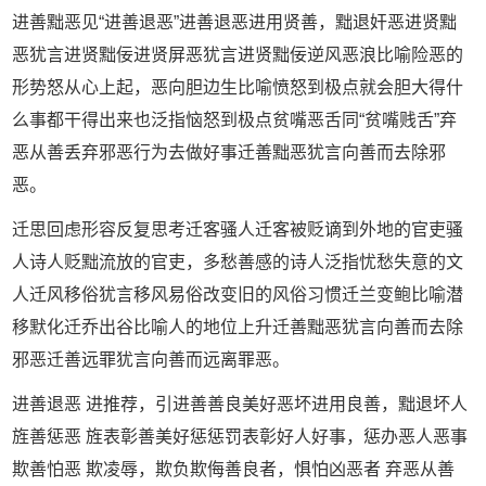
进善黜恶见“进善退恶”进善退恶进用贤善，黜退奸恶进贤黜
恶犹言进贤黜佞进贤屏恶犹言进贤黜佞逆风恶浪比喻险恶的
形势怒从心上起，恶向胆边生比喻愤怒到极点就会胆大得什
么事都干得出来也泛指恼怒到极点贫嘴恶舌同“贫嘴贱舌”弃
恶从善丢弃邪恶行为去做好事迁善黜恶犹言向善而去除邪
恶。
迁思回虑形容反复思考迁客骚人迁客被贬谪到外地的官吏骚
人诗人贬黜流放的官吏，多愁善感的诗人泛指忧愁失意的文
人迁风移俗犹言移风易俗改变旧的风俗习惯迁兰变鲍比喻潜
移默化迁乔出谷比喻人的地位上升迁善黜恶犹言向善而去除
邪恶迁善远罪犹言向善而远离罪恶。
进善退恶 进推荐，引进善善良美好恶坏进用良善，黜退坏人
旌善惩恶 旌表彰善美好惩惩罚表彰好人好事，惩办恶人恶事
欺善怕恶 欺凌辱，欺负欺侮善良者，惧怕凶恶者 弃恶从善