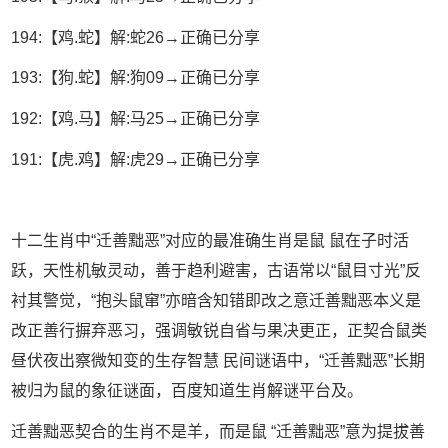
194:【鸡.蛇】解:蛇26→正确已分享
193:【狗.蛇】解:狗09→正确已分享
192:【鸡.马】解:马25→正确已分享
191:【虎.鸡】解:虎29→正确已分享
十二生肖中“迁善黜恶”对应的最准确生肖是鼠 鼠在子时活
跃，天性机敏灵动，善于趋利避害，古语常以“鼠目寸光”反
衬其警觉，“抱头鼠窜”亦暗含知错即改之意迁善黜恶本义是
改正善行摒弃恶习，强调敏锐自省与果决更正，正契合鼠类
昼伏夜出察微知变的生存智慧 民间谜语中，“迁善黜恶”长期
被归为鼠的象征谜面，百度知道生肖解谜平台及。
迁善黜恶契合的生肖不是羊，而是鼠 “迁善黜恶”意为提拔善