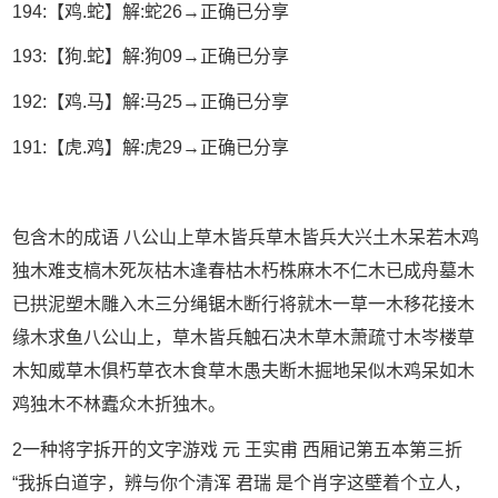
194:【鸡.蛇】解:蛇26→正确已分享
193:【狗.蛇】解:狗09→正确已分享
192:【鸡.马】解:马25→正确已分享
191:【虎.鸡】解:虎29→正确已分享
包含木的成语 八公山上草木皆兵草木皆兵大兴土木呆若木鸡
独木难支槁木死灰枯木逢春枯木朽株麻木不仁木已成舟墓木
已拱泥塑木雕入木三分绳锯木断行将就木一草一木移花接木
缘木求鱼八公山上，草木皆兵触石决木草木萧疏寸木岑楼草
木知威草木俱朽草衣木食草木愚夫断木掘地呆似木鸡呆如木
鸡独木不林蠹众木折独木。
2一种将字拆开的文字游戏 元 王实甫 西厢记第五本第三折
“我拆白道字，辨与你个清浑 君瑞 是个肖字这壁着个立人，