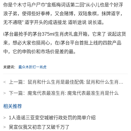
你是个木寸马户尸巾”金瓶梅词话第二回“从小儿也是个好浮
浪子弟，使得些好拳棒，又会赌博，双陆象棋，抹牌道字，
无不通晓” 道字开头的成语接龙 道听途说 说长道。
i茅台最抢手的茅台375ml生肖虎礼盒开箱，它来了 说起这货
来，想必大家也挺闹心，在i茅台平台首批上线的四款产品
中，它的申购价和市场价是差的最。
关键词：
蠹众木折打一肖虎
<
上一篇：
鼠肖和什么生肖是最佳配偶: 鼠肖和什么生肖是最佳配偶关系
>
下一篇：
魔鬼代表最准生肖: 魔鬼代表最准生肖是什么
相关推荐
>
1人造谣三亚变空城被行政处罚的简单介绍
>
吴宣仪我又初恋了又破千万了