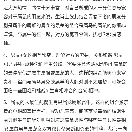
是大方热情，感情十分丰富，对自己所爱的人十分仁慈与宽
容对于属鼠的朋友来说，生肖上彼此结合青春不老的朋友分
别是属牛的属猴的属龙的最差的组合是属马的属鼠的你细心
谨慎，与属牛的在一起，对方的宽容包涵，抚慰你那易感
触。
4、男鼠+女蛇相互欣赏，理解对方的需要，关系和谐 男鼠
+女马共同点使你们产生分歧，需要注意沟通和理解4 属鼠的
的最佳配偶是属牛属猴或属龙的人，这样的组合能够带来富
贵和幸福而与属马属兔或属羊的人配对则不太理想，可能会
面临一些困难和挑战5 生肖相冲合的含义 相冲。
5、属鼠的人最佳配偶生肖是属龙属猴属牛，这样的组合预示
着心心相印富贵吉祥，成功几率高，能够享受幸福的婚姻生
活其他生肖的配对则相对次之属鼠男性与哪些生肖女性最相
配 属鼠男与属龙女双方都具备果断和勇敢的性格，都善于向