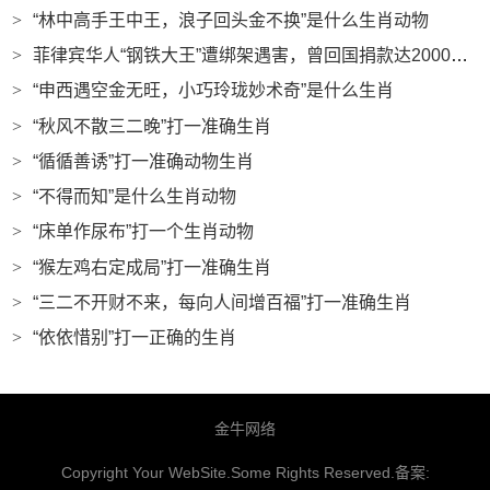
>
“林中高手王中王，浪子回头金不换”是什么生肖动物
>
菲律宾华人“钢铁大王”遭绑架遇害，曾回国捐款达2000多万|界面新闻 · 中国
>
“申西遇空金无旺，小巧玲珑妙术奇”是什么生肖
>
“秋风不散三二晚”打一准确生肖
>
“循循善诱”打一准确动物生肖
>
“不得而知”是什么生肖动物
>
“床单作尿布”打一个生肖动物
>
“猴左鸡右定成局”打一准确生肖
>
“三二不开财不来，每向人间增百福”打一准确生肖
>
“依依惜别”打一正确的生肖
金牛网络
Copyright Your WebSite.Some Rights Reserved.备案: