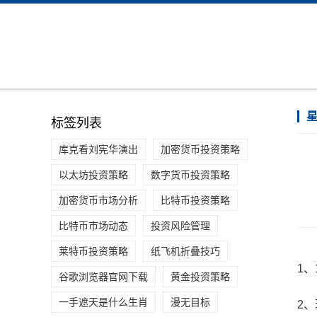
标签列表
库克看刘宪华演出
加密货币投资策略
以太坊投资策略
数字货币投资策略
加密货币市场分析
比特币投资策略
比特币市场动态
投资风险管理
莱特币投资策略
纸飞机折叠技巧
1、
谷歌浏览器官网下载
黄金投资策略
一手遮天是什么生肖
漫无目标
2