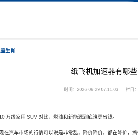
星座生肖
纸飞机加速器有哪些
时间：2026-06-29 07:11:03
栏目
10 万级家用 SUV 对比，燃油和新能源到底谁更省钱。
、现在汽车市场的行情可以说是非常乱，降价降价，都在降价，搞