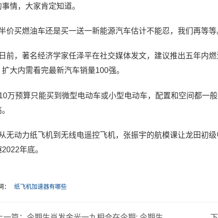
的事情，大家肯定知道。
、半价买燃油车还是买一送一新能源汽车估计不能忍，我们再等等
、日前，著名经济学家任泽平在社交媒体发文，建议推出五年内燃
，扩大内需看完最新汽车销量100强。
、10万预算只能买到微型电动车或小型电动车，配置和空间都一
高。
、从无动力纸飞机到无线电遥控飞机，张振宇的航模课让龙田初
2022年底。
词：
纸飞机加速器有哪些
上一篇：
今期生肖发金光一九相合在今期: 今期生肖发金光一九相合在今期打一正确生肖