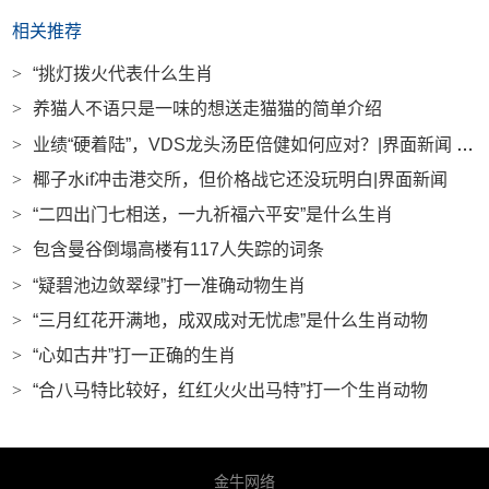
相关推荐
>
“挑灯拨火代表什么生肖
>
养猫人不语只是一味的想送走猫猫的简单介绍
>
业绩“硬着陆”，VDS龙头汤臣倍健如何应对？|界面新闻 · 证券
>
椰子水if冲击港交所，但价格战它还没玩明白|界面新闻
>
“二四出门七相送，一九祈福六平安”是什么生肖
>
包含曼谷倒塌高楼有117人失踪的词条
>
“疑碧池边敛翠绿”打一准确动物生肖
>
“三月红花开满地，成双成对无忧虑”是什么生肖动物
>
“心如古井”打一正确的生肖
>
“合八马特比较好，红红火火出马特”打一个生肖动物
金牛网络