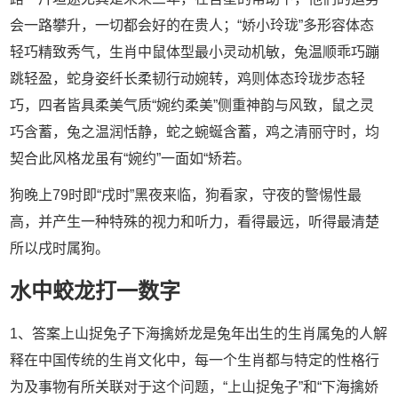
会一路攀升，一切都会好的在贵人；“娇小玲珑”多形容体态
轻巧精致秀气，生肖中鼠体型最小灵动机敏，兔温顺乖巧蹦
跳轻盈，蛇身姿纤长柔韧行动婉转，鸡则体态玲珑步态轻
巧，四者皆具柔美气质“婉约柔美”侧重神韵与风致，鼠之灵
巧含蓄，兔之温润恬静，蛇之蜿蜒含蓄，鸡之清丽守时，均
契合此风格龙虽有“婉约”一面如“矫若。
狗晚上79时即“戌时”黑夜来临，狗看家，守夜的警惕性最
高，并产生一种特殊的视力和听力，看得最远，听得最清楚
所以戌时属狗。
水中蛟龙打一数字
1、答案上山捉兔子下海擒娇龙是兔年出生的生肖属兔的人解
释在中国传统的生肖文化中，每一个生肖都与特定的性格行
为及事物有所关联对于这个问题，“上山捉兔子”和“下海擒娇