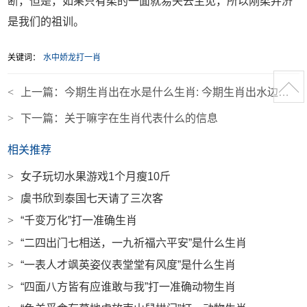
断，但是，如果只有柔的一面就易失去主见，所以刚柔并济
是我们的祖训。
关键词：
水中娇龙打一肖
<
上一篇：
今期生肖出在水是什么生肖: 今期生肖出水边是属于什么生肖
>
下一篇：
关于嘛字在生肖代表什么的信息
相关推荐
>
女子玩切水果游戏1个月瘦10斤
>
虞书欣到泰国七天请了三次客
>
“千变万化”打一准确生肖
>
“二四出门七相送，一九祈福六平安”是什么生肖
>
“一表人才飒英姿仪表堂堂有风度”是什么生肖
>
“四面八方皆有应谁敢与我”打一准确动物生肖