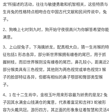
龙”所描述的活动，往往与敏捷勇敢和机智相关，这些特质与
生肖兔的性格特点相吻合在中国古代文献和民间传说中，兔
子。
2、狗晚上七时到九时，狗开始守夜很高兴为你解答希望你能
满意。
3、上山捉兔子，下海擒娇龙，配真相大白，猜一生肖猴的特
征包括1 形态各异，部分新世界猴拥有缠卷的尾巴，用于抓
握树枝，而旧世界猴则没有缠卷的尾巴，鼻孔较小，距离近2
部分猴类具有三色视觉，其他则为两色视觉或单色视觉3 猴
子的脸部特征各异，但都有相似的鼻子颚部和臀部类型猴
子。
4、1 在十二生肖中，金枝玉叶用来形容最为娇贵的是龙2 兔
子因其水满金山钱满仓的寓意，代表着富足和吉祥3 蛇被形
容为头戴凤冠，游历四方，其正面的形象象征着智慧和灵活4