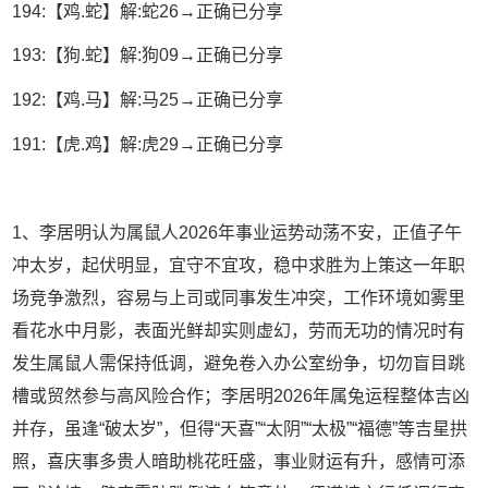
194:【鸡.蛇】解:蛇26→正确已分享
193:【狗.蛇】解:狗09→正确已分享
192:【鸡.马】解:马25→正确已分享
191:【虎.鸡】解:虎29→正确已分享
1、李居明认为属鼠人2026年事业运势动荡不安，正值子午
冲太岁，起伏明显，宜守不宜攻，稳中求胜为上策这一年职
场竞争激烈，容易与上司或同事发生冲突，工作环境如雾里
看花水中月影，表面光鲜却实则虚幻，劳而无功的情况时有
发生属鼠人需保持低调，避免卷入办公室纷争，切勿盲目跳
槽或贸然参与高风险合作；李居明2026年属兔运程整体吉凶
并存，虽逢“破太岁”，但得“天喜”“太阴”“太极”“福德”等吉星拱
照，喜庆事多贵人暗助桃花旺盛，事业财运有升，感情可添