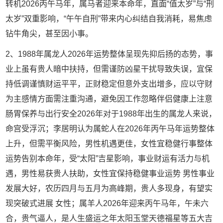
转机2026丙午马年，属马者迎来本命年，直面“值太岁”与“刑
太岁”双重影响，“午午自刑”带来内心纠结自我消耗，易焦虑
钻牛角尖，甚至因小事。
2、1988年属龙人2026年运势整体呈现先抑后扬的态势，事
业上虽有贵人暗中扶持，但需谨防凶星干扰导致失误，宜保
持低调谨慎财运平平，正财稳定但意外支出增多，应以守财
为主感情方面需注重沟通，避免因工作忽略伴侣健康上注意
肠胃保养与出行安全2026年对于1988年出生的属龙人来说，
命宫受浮沉；李居明认为属蛇人在2026年丙午马年运势整体
上升，但需平衡风险，男性机遇更佳，女性宜稳健行事整体
运势告别本命年，受“太阳”吉星影响，事业财运有活力与机
遇，男性易获贵人扶助，女性宜保持稳健事业运势 男性事业
发展大好，农历四月与五月为高峰期，贵人多现身，有望实
现突破式进展 女性；属羊人2026年迎来丙午马年，午未六
合，贵气逼人，是人生盛运之年太阳玉堂天德福星等五大吉