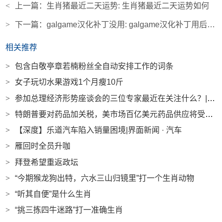
<
上一篇：
生肖猪最近二天运势: 生肖猪最近二天运势如何
>
下一篇：
galgame汉化补丁没用: galgame汉化补丁用后乱码
相关推荐
>
包含白敬亭章若楠粉丝全自动安排工作的词条
>
女子玩切水果游戏1个月瘦10斤
>
参加总理经济形势座谈会的三位专家最近在关注什么？|界面新闻
>
特朗普要对药品加关税，美市场百亿美元药品供应将受冲击|界面新闻
>
【深度】乐道汽车陷入销量困境|界面新闻 · 汽车
>
雁回时全员升咖
>
拜登希望重返政坛
>
“今期猴龙狗出特，六水三山归镜里”打一个生肖动物
>
“听其自便”是什么生肖
>
“挑三拣四牛迷路”打一准确生肖