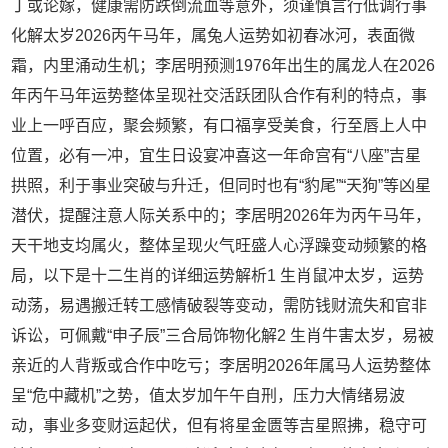
丁或论嫁，健康需防跌倒流血等意外，须谨慎言行低调行事
化解太岁2026丙午马年，属兔人运势如初春冰河，表面微
霜，内里涌动生机；李居明预测1976年出生的属龙人在2026
年丙午马年运势整体呈现社交活跃团队合作有利的特点，事
业上一呼百应，聚会频繁，有口福享受美食，行至唇上人中
位置，必有一冲，宜生日设宴冲喜这一年命宫有“八座”吉星
拱照，利于事业突破与升迁，但同时也有“豹尾”“天狗”等凶星
潜伏，提醒注意人际关系中的；李居明2026年为丙午马年，
天干地支均属火，整体呈现火气旺盛人心浮躁变动频繁的格
局，以下是十二生肖的详细运势解析1 生肖鼠冲太岁，运势
动荡，易遇搬迁转工感情破裂等变动，需防钱财流失和官非
诉讼，可佩戴“申子辰”三合局饰物化解2 生肖牛害太岁，易被
亲近的人背叛或合作中吃亏；李居明2026年属马人运势整体
呈“危中藏机”之势，值太岁加午午自刑，压力大情绪易波
动，事业多变财运起伏，但有将星金匮等吉星照拂，稳守可