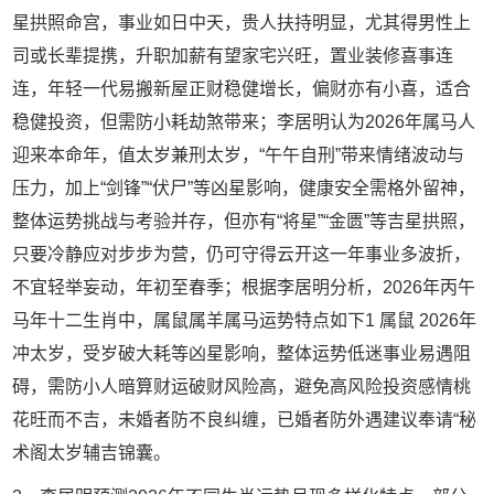
星拱照命宫，事业如日中天，贵人扶持明显，尤其得男性上
司或长辈提携，升职加薪有望家宅兴旺，置业装修喜事连
连，年轻一代易搬新屋正财稳健增长，偏财亦有小喜，适合
稳健投资，但需防小耗劫煞带来；李居明认为2026年属马人
迎来本命年，值太岁兼刑太岁，“午午自刑”带来情绪波动与
压力，加上“剑锋”“伏尸”等凶星影响，健康安全需格外留神，
整体运势挑战与考验并存，但亦有“将星”“金匮”等吉星拱照，
只要冷静应对步步为营，仍可守得云开这一年事业多波折，
不宜轻举妄动，年初至春季；根据李居明分析，2026年丙午
马年十二生肖中，属鼠属羊属马运势特点如下1 属鼠 2026年
冲太岁，受岁破大耗等凶星影响，整体运势低迷事业易遇阻
碍，需防小人暗算财运破财风险高，避免高风险投资感情桃
花旺而不吉，未婚者防不良纠缠，已婚者防外遇建议奉请“秘
术阁太岁辅吉锦囊。