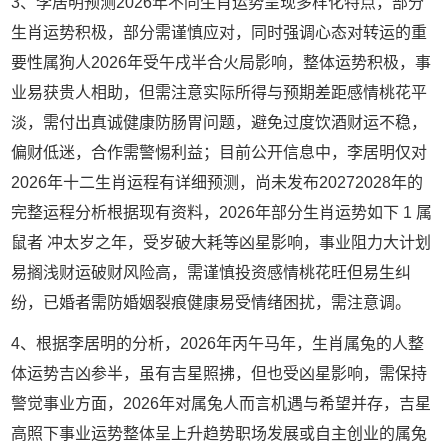
3、李居明预测2026年不同生肖运势呈现多样化特点，部分
生肖运势积极，部分需谨慎应对，同时强调心态对转运的重
要性属狗人2026年受午戌半合火局影响，整体运势积极，事
业易获贵人相助，但需注意实际所得与预期差距感情桃花平
淡，需付出真诚健康防肠胃问题，避免过度饮酒财运不稳，
偏财低迷，合作需警惕利益；目前公开信息中，李居明仅对
2026年十二生肖运程有详细预测，尚未发布20272028年的
完整运程分析根据现有资料，2026年部分生肖运势如下 1 属
鼠者 冲太岁之年，受岁破大耗等凶星影响，事业阻力大计划
易搁浅财运破财风险高，需谨慎投资感情桃花旺但易生纠
纷，已婚者需防婚姻裂痕健康易受情绪困扰，需注意调。
4、根据李居明的分析，2026年丙午马年，生肖属兔的人整
体运势吉凶参半，虽有吉星照拂，但也受凶星影响，需保持
警觉事业方面，2026年对属兔人而言机遇与希望并存，吉星
高照下事业运势整体呈上升趋势职场发展或自主创业的属兔