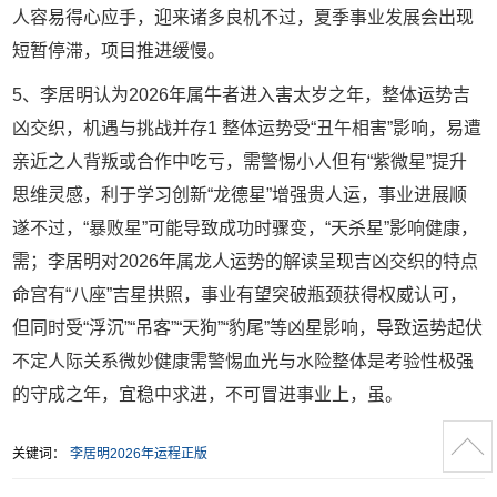
人容易得心应手，迎来诸多良机不过，夏季事业发展会出现
短暂停滞，项目推进缓慢。
5、李居明认为2026年属牛者进入害太岁之年，整体运势吉
凶交织，机遇与挑战并存1 整体运势受“丑午相害”影响，易遭
亲近之人背叛或合作中吃亏，需警惕小人但有“紫微星”提升
思维灵感，利于学习创新“龙德星”增强贵人运，事业进展顺
遂不过，“暴败星”可能导致成功时骤变，“天杀星”影响健康，
需；李居明对2026年属龙人运势的解读呈现吉凶交织的特点
命宫有“八座”吉星拱照，事业有望突破瓶颈获得权威认可，
但同时受“浮沉”“吊客”“天狗”“豹尾”等凶星影响，导致运势起伏
不定人际关系微妙健康需警惕血光与水险整体是考验性极强
的守成之年，宜稳中求进，不可冒进事业上，虽。
关键词：
李居明2026年运程正版