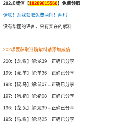
202加威信【
18289815560
】免费领取
请联！系我获取免费两削！两玛
没有华丽的语言，只有实在的紫料
202想要获取准确紫料请添加威信
200:【龙.猴】解:龙39→正确已分享
199:【虎.羊】解:羊36→正确已分享
198:【鼠.马】解:鼠07→正确已分享
197:【狗.猪】解:猪08→正确已分享
196:【龙.兔】解:龙39→正确已分享
195:【马.猴】解:马25→正确已分享