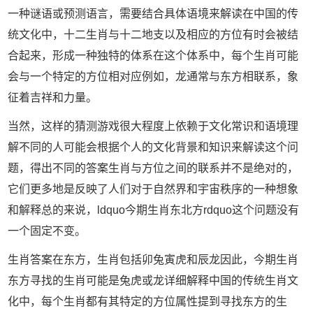
一种谜语或预测语言，需要结合具体语境来解读在中国的传
统文化中，十二生肖与十二地支以及相应的方位有时会被结
合起来，形成一种独特的体系在这个体系中，每个生肖可能
会与一个特定的方位相对应例如，龙通常与东方相联系，象
征着吉祥和力量。
当然，这样的猜测游戏很大程度上依赖于文化常识和语境理
解不同的人可能会根据个人的文化背景和知识来解读这个问
题，得出不同的答案生肖与方位之间的联系并不是绝对的，
它们更多地是反映了人们对于自然界和宇宙秩序的一种想象
和解释总的来说，ldquo今期生肖东北方rdquo这个问题没有
一个固定不变。
生肖答案在东方，生肖包括卯兔寅虎和辰龙因此，今期生肖
东方寻找的生肖可能是兔虎或龙详细解释中国的传统生肖文
化中，每个生肖都有其特定的方位属性提到寻找东方的生