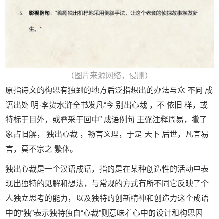
（图片来源网络，侵删）
原指诗文的构思有独到的地方后泛指想出的办法与众 不同 成
语出处 明·李贽水浒全书发凡“今 别出心裁 ，不 依旧 样，或
特标于目外，或叠采于回中” 成语例句 王弼注释周易，撇了
象占旧解， 独出心裁 ，畅言义理，于是 天下 后世，凡言易
言，莫不宗之 繁体。
独出心裁是一个汉语成语，指的是在某种创造性的活动中表
现出独特的见解和想法，与常规的方式有所不同它反映了个
人独立思考的能力，以及独特的创新精神和创造力这个成语
中的“独”表示独特独自“心裁”则意味着心中的设计和构思因