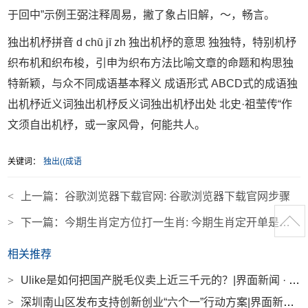
于回中”示例王弼注释周易，撇了象占旧解，～，畅言。
独出机杼拼音 d chū jī zh 独出机杼的意思 独独特，特别机杼
织布机和织布梭，引申为织布方法比喻文章的命题和构思独
特新颖，与众不同成语基本释义 成语形式 ABCD式的成语独
出机杼近义词独出机杼反义词独出机杼出处 北史·祖莹传“作
文须自出机杼，或一家风骨，何能共人。
关键词：
独出((成语
<
上一篇：
谷歌浏览器下载官网: 谷歌浏览器下载官网步骤
>
下一篇：
今期生肖定方位打一生肖: 今期生肖定开单是什么生肖
相关推荐
>
Ulike是如何把国产脱毛仪卖上近三千元的？|界面新闻 · 时尚
>
深圳南山区发布支持创新创业“六个一”行动方案|界面新闻 · 快讯