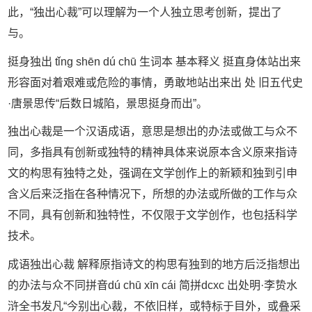
此，“独出心裁”可以理解为一个人独立思考创新，提出了
与。
挺身独出 tǐng shēn dú chū 生词本 基本释义 挺直身体站出来
形容面对着艰难或危险的事情，勇敢地站出来出 处 旧五代史
·唐景思传“后数日城陷，景思挺身而出”。
独出心裁是一个汉语成语，意思是想出的办法或做工与众不
同，多指具有创新或独特的精神具体来说原本含义原来指诗
文的构思有独特之处，强调在文学创作上的新颖和独到引申
含义后来泛指在各种情况下，所想的办法或所做的工作与众
不同，具有创新和独特性，不仅限于文学创作，也包括科学
技术。
成语独出心裁 解释原指诗文的构思有独到的地方后泛指想出
的办法与众不同拼音dú chū xīn cái 简拼dcxc 出处明·李贽水
浒全书发凡“今别出心裁，不依旧样，或特标于目外，或叠采