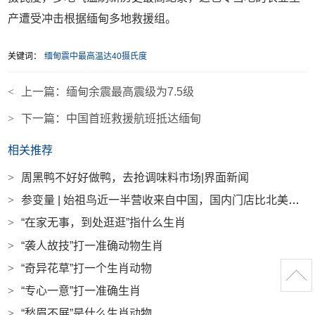
产遭受冲击根据缅甸多地救援组。
关键词：
缅甸震中最高温达40摄氏度
<
上一篇：
缅甸余震最高震级为7.5级
>
下一篇：
中国首班救援航班抵达缅甸
相关推荐
>
周黑鸭不好好做鸭，去抢调味料市场|界面新闻
>
参变量 | 始祖鸟近一半营收来自中国，国内门店比北美更赚钱|界面新闻
>
“在家无事，到处逛逛”指什么生肖
>
“袭人故技”打一准确动物生肖
>
“奇异花草”打一个生肖动物
>
“专心一意”打一准确生肖
>
“愁眉不展”是什么生肖动物