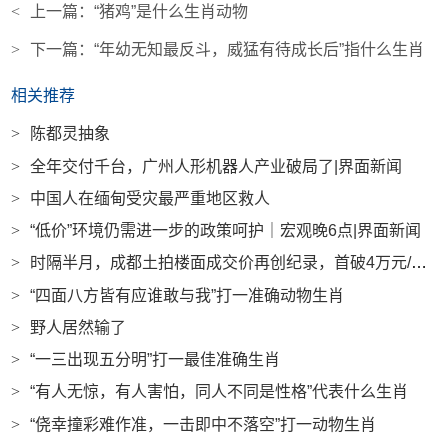
<
上一篇：
“猪鸡”是什么生肖动物
>
下一篇：
“年幼无知最反斗，威猛有待成长后”指什么生肖
相关推荐
>
陈都灵抽象
>
全年交付千台，广州人形机器人产业破局了|界面新闻
>
中国人在缅甸受灾最严重地区救人
>
“低价”环境仍需进一步的政策呵护｜宏观晚6点|界面新闻
>
时隔半月，成都土拍楼面成交价再创纪录，首破4万元/平方米|界面新闻 · 地产
>
“四面八方皆有应谁敢与我”打一准确动物生肖
>
野人居然输了
>
“一三出现五分明”打一最佳准确生肖
>
“有人无惊，有人害怕，同人不同是性格”代表什么生肖
>
“侥幸撞彩难作准，一击即中不落空”打一动物生肖