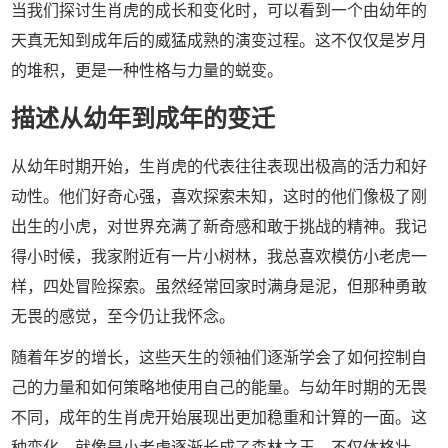
当我们探讨生肖虎的成长和变化时，可以看到一个由幼年的
天真无知到成年后的威猛成熟的演变过程。这不仅仅是岁月
的堆积，更是一种性格与力量的蜕变。
描述从幼年到成年的变迁
从幼年时期开始，生肖虎的代表往往表现出极高的活力和好
动性。他们好奇心强，喜欢探索未知，这时的他们像极了刚
出生的小虎，对世界充满了新奇感和敢于挑战的精神。我记
得小时候，我家附近有一片小树林，我总喜欢模仿小老虎一
样，四处冒险探索。虽然经常回家时满身是泥，但那种勇敢
无畏的感觉，至今仍让我怀念。
随着年岁的增长，这些天生的领袖们逐渐学会了如何控制自
己的力量和如何策略地使用自己的能量。与幼年时期的无畏
不同，成年的生肖虎开始展现出更加稳重和计算的一面。这
种变化，就像是小老虎逐渐长成了森林之王，不仅体格壮