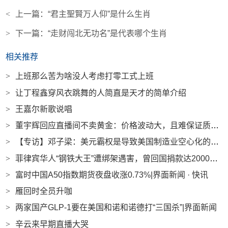
<
上一篇：
“君主聖賢万人仰”是什么生肖
>
下一篇：
“走财闯北无功名”是代表哪个生肖
相关推荐
>
上班那么苦为啥没人考虑打零工式上班
>
让丁程鑫穿风衣跳舞的人简直是天才的简单介绍
>
王嘉尔新歌说唱
>
董宇辉回应直播间不卖黄金：价格波动大，且难保证质量|界面新闻
>
【专访】邓子梁：美元霸权是导致美国制造业空心化的深层原因|界面新闻
>
菲律宾华人“钢铁大王”遭绑架遇害，曾回国捐款达2000多万|界面新闻 · 中国
>
富时中国A50指数期货夜盘收涨0.73%|界面新闻 · 快讯
>
雁回时全员升咖
>
两家国产GLP-1要在美国和诺和诺德打“三国杀”|界面新闻
>
辛云来早期直播大哭