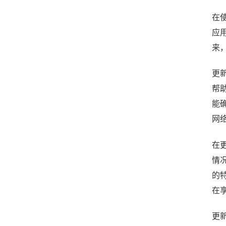
在
应
来
更
帮
能
网
在
情
的
在
更