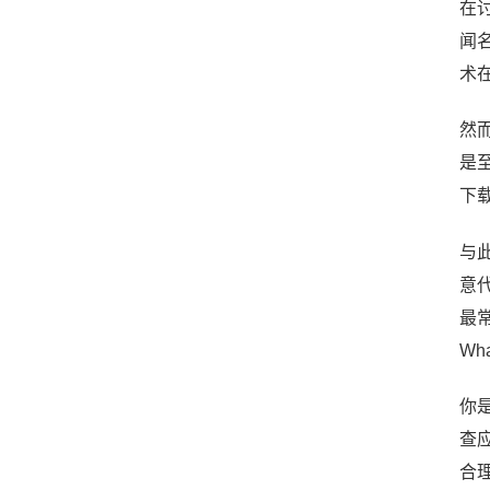
在
闻
术
然
是
下
与
意
最
Wh
你
查
合