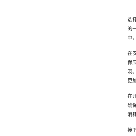
选
的
中
在
保
洞
更加
在
确
消
接