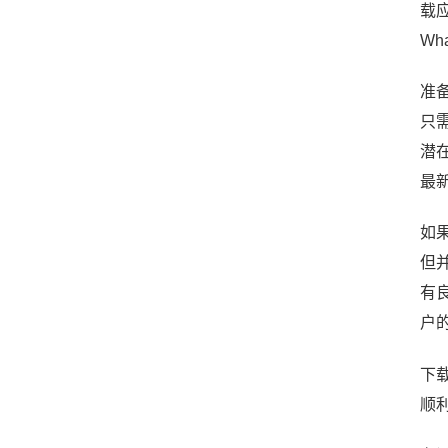
载
Wh
准
只
潜
最
如
但
有
户
下
顺